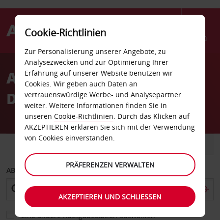
Cookie-Richtlinien
Menü
Zur Personalisierung unserer Angebote, zu
Welcome
Analysezwecken und zur Optimierung Ihrer
to
Autovermietung Palm
Erfahrung auf unserer Website benutzen wir
Avis
Cookies. Wir geben auch Daten an
Desert
vertrauenswürdige Werbe- und Analysepartner
weiter. Weitere Informationen finden Sie in
unseren
Cookie-Richtlinien
. Durch das Klicken auf
AKZEPTIEREN erklären Sie sich mit der Verwendung
von Cookies einverstanden.
FAHRZEUG
TRANSPORTER
PRÄFERENZEN VERWALTEN
ABHOLEN VON
AKZEPTIEREN UND SCHLIESSEN
Eine andere Rückgabestation auswählen