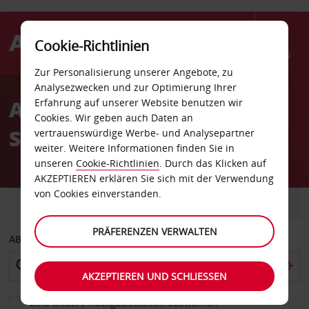
Cookie-Richtlinien
Menü
Zur Personalisierung unserer Angebote, zu
Welcome
Analysezwecken und zur Optimierung Ihrer
to
Autovermietung Palm
Erfahrung auf unserer Website benutzen wir
Avis
Cookies. Wir geben auch Daten an
Springs Flughafen
vertrauenswürdige Werbe- und Analysepartner
weiter. Weitere Informationen finden Sie in
unseren
Cookie-Richtlinien
. Durch das Klicken auf
AKZEPTIEREN erklären Sie sich mit der Verwendung
von Cookies einverstanden.
FAHRZEUG
TRANSPORTER
PRÄFERENZEN VERWALTEN
ABHOLEN VON
AKZEPTIEREN UND SCHLIESSEN
Eine andere Rückgabestation auswählen