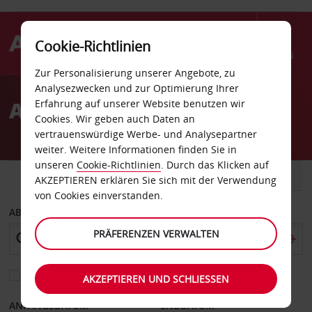
Cookie-Richtlinien
Menü
Zur Personalisierung unserer Angebote, zu
Welcome
Analysezwecken und zur Optimierung Ihrer
to
Autovermietung Palo Alto
Erfahrung auf unserer Website benutzen wir
Avis
Cookies. Wir geben auch Daten an
vertrauenswürdige Werbe- und Analysepartner
weiter. Weitere Informationen finden Sie in
unseren
Cookie-Richtlinien
. Durch das Klicken auf
FAHRZEUG
TRANSPORTER
AKZEPTIEREN erklären Sie sich mit der Verwendung
von Cookies einverstanden.
ABHOLEN VON
PRÄFERENZEN VERWALTEN
Eine andere Rückgabestation auswählen
AKZEPTIEREN UND SCHLIESSEN
ANFANGSDATUM
ENDDATUM