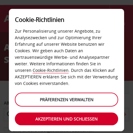
Cookie-Richtlinien
Menü
Zur Personalisierung unserer Angebote, zu
Welcome
Analysezwecken und zur Optimierung Ihrer
to
Autovermietung
Erfahrung auf unserer Website benutzen wir
Avis
Cookies. Wir geben auch Daten an
Sacramento
vertrauenswürdige Werbe- und Analysepartner
weiter. Weitere Informationen finden Sie in
unseren
Cookie-Richtlinien
. Durch das Klicken auf
AKZEPTIEREN erklären Sie sich mit der Verwendung
von Cookies einverstanden.
FAHRZEUG
TRANSPORTER
PRÄFERENZEN VERWALTEN
ABHOLEN VON
AKZEPTIEREN UND SCHLIESSEN
Eine andere Rückgabestation auswählen