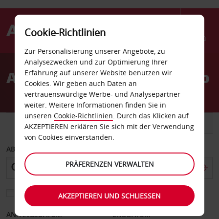
Cookie-Richtlinien
Menü
Zur Personalisierung unserer Angebote, zu
Welcome
Analysezwecken und zur Optimierung Ihrer
to
Autovermietung San Diego
Erfahrung auf unserer Website benutzen wir
Avis
Cookies. Wir geben auch Daten an
vertrauenswürdige Werbe- und Analysepartner
weiter. Weitere Informationen finden Sie in
unseren
Cookie-Richtlinien
. Durch das Klicken auf
FAHRZEUG
TRANSPORTER
AKZEPTIEREN erklären Sie sich mit der Verwendung
von Cookies einverstanden.
ABHOLEN VON
PRÄFERENZEN VERWALTEN
Eine andere Rückgabestation auswählen
AKZEPTIEREN UND SCHLIESSEN
ANFANGSDATUM
ENDDATUM