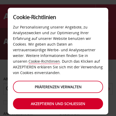
Cookie-Richtlinien
Menü
Zur Personalisierung unserer Angebote, zu
Welcome
Analysezwecken und zur Optimierung Ihrer
to
Autovermietung Tarzana
Erfahrung auf unserer Website benutzen wir
Avis
Cookies. Wir geben auch Daten an
vertrauenswürdige Werbe- und Analysepartner
weiter. Weitere Informationen finden Sie in
unseren
Cookie-Richtlinien
. Durch das Klicken auf
FAHRZEUG
TRANSPORTER
AKZEPTIEREN erklären Sie sich mit der Verwendung
von Cookies einverstanden.
ABHOLEN VON
PRÄFERENZEN VERWALTEN
Eine andere Rückgabestation auswählen
AKZEPTIEREN UND SCHLIESSEN
ANFANGSDATUM
ENDDATUM