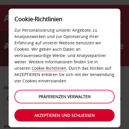
Cookie-Richtlinien
Menü
Zur Personalisierung unserer Angebote, zu
Welcome
Analysezwecken und zur Optimierung Ihrer
to
Autovermietung Baltimore
Erfahrung auf unserer Website benutzen wir
Avis
Cookies. Wir geben auch Daten an
vertrauenswürdige Werbe- und Analysepartner
weiter. Weitere Informationen finden Sie in
unseren
Cookie-Richtlinien
. Durch das Klicken auf
FAHRZEUG
TRANSPORTER
AKZEPTIEREN erklären Sie sich mit der Verwendung
von Cookies einverstanden.
ABHOLEN VON
PRÄFERENZEN VERWALTEN
Eine andere Rückgabestation auswählen
AKZEPTIEREN UND SCHLIESSEN
ANFANGSDATUM
ENDDATUM