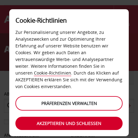
Cookie-Richtlinien
Menü
Zur Personalisierung unserer Angebote, zu
Welcome
Analysezwecken und zur Optimierung Ihrer
to
Autovermietung Allston
Erfahrung auf unserer Website benutzen wir
Avis
Cookies. Wir geben auch Daten an
vertrauenswürdige Werbe- und Analysepartner
weiter. Weitere Informationen finden Sie in
unseren
Cookie-Richtlinien
. Durch das Klicken auf
FAHRZEUG
TRANSPORTER
AKZEPTIEREN erklären Sie sich mit der Verwendung
von Cookies einverstanden.
ABHOLEN VON
PRÄFERENZEN VERWALTEN
Eine andere Rückgabestation auswählen
AKZEPTIEREN UND SCHLIESSEN
ANFANGSDATUM
ENDDATUM