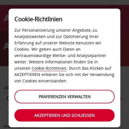
Cookie-Richtlinien
Menü
Zur Personalisierung unserer Angebote, zu
Welcome
Analysezwecken und zur Optimierung Ihrer
to
Autovermietung Methuen
Erfahrung auf unserer Website benutzen wir
Avis
Cookies. Wir geben auch Daten an
vertrauenswürdige Werbe- und Analysepartner
weiter. Weitere Informationen finden Sie in
unseren
Cookie-Richtlinien
. Durch das Klicken auf
FAHRZEUG
TRANSPORTER
AKZEPTIEREN erklären Sie sich mit der Verwendung
von Cookies einverstanden.
ABHOLEN VON
PRÄFERENZEN VERWALTEN
Eine andere Rückgabestation auswählen
AKZEPTIEREN UND SCHLIESSEN
ANFANGSDATUM
ENDDATUM