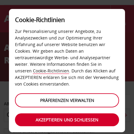
Cookie-Richtlinien
Menü
Zur Personalisierung unserer Angebote, zu
Welcome
Analysezwecken und zur Optimierung Ihrer
to
Autovermietung Coon
Erfahrung auf unserer Website benutzen wir
Avis
Cookies. Wir geben auch Daten an
Rapids
vertrauenswürdige Werbe- und Analysepartner
weiter. Weitere Informationen finden Sie in
unseren
Cookie-Richtlinien
. Durch das Klicken auf
AKZEPTIEREN erklären Sie sich mit der Verwendung
von Cookies einverstanden.
FAHRZEUG
TRANSPORTER
PRÄFERENZEN VERWALTEN
ABHOLEN VON
AKZEPTIEREN UND SCHLIESSEN
Eine andere Rückgabestation auswählen