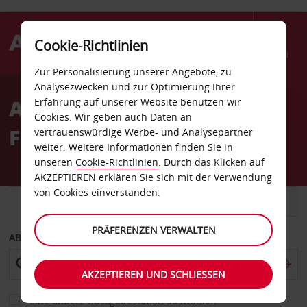
Cookie-Richtlinien
Menü
Zur Personalisierung unserer Angebote, zu
Welcome
Analysezwecken und zur Optimierung Ihrer
to
Autovermietung Helena
Erfahrung auf unserer Website benutzen wir
Avis
Cookies. Wir geben auch Daten an
Flughafen
vertrauenswürdige Werbe- und Analysepartner
weiter. Weitere Informationen finden Sie in
unseren
Cookie-Richtlinien
. Durch das Klicken auf
AKZEPTIEREN erklären Sie sich mit der Verwendung
von Cookies einverstanden.
FAHRZEUG
TRANSPORTER
PRÄFERENZEN VERWALTEN
ABHOLEN VON
AKZEPTIEREN UND SCHLIESSEN
Eine andere Rückgabestation auswählen