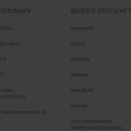
EISTUNGEN
BELIEBTE DEUTSCHE 
ETUNG
HANNOVER
RRED DRIVE
LEIPZIG
ETE
DRESDEN
TE
BREMEN
 OHNE
KARLSRUHE
BEGRENZUNG
AACHEN
FÜR FAHRER UNTER 25
ALLE EUROPÄISCHEN
VERMIETUNGSSTATIONEN