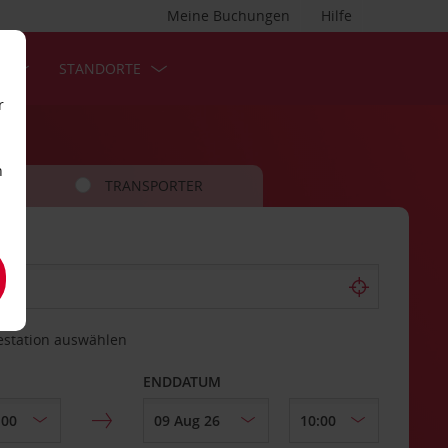
Meine Buchungen
Hilfe
S
STANDORTE
r
n
TRANSPORTER
estation auswählen
ENDDATUM