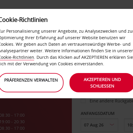
Cookie-Richtlinien
IETWAGEN
SELF-SERVICES
EXTRAS
BUSINES
Zur Personalisierung unserer Angebote, zu Analysezwecken und zu
Optimierung Ihrer Erfahrung auf unserer Website benutzen wir
Cookies. Wir geben auch Daten an vertrauenswürdige Werbe- und
g
Analysepartner weiter. Weitere Informationen finden Sie in unsere
FAHRZEUG
Cookie-Richtlinien
. Durch das Klicken auf AKZEPTIEREN erklären Sie
sich mit der Verwendung von Cookies einverstanden.
afen
ABHOLEN VON
AKZEPTIEREN UND
PRÄFERENZEN VERWALTEN
SCHLIESSEN
Eine andere Rückgab
ANFANGSDATUM
08:30 - 17:00
19:00 - 20:30
08:30 - 17:00