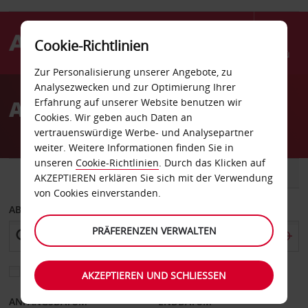
Cookie-Richtlinien
Menü
Zur Personalisierung unserer Angebote, zu
Welcome
Analysezwecken und zur Optimierung Ihrer
to
Autovermietung Caldwell
Erfahrung auf unserer Website benutzen wir
Avis
Cookies. Wir geben auch Daten an
vertrauenswürdige Werbe- und Analysepartner
weiter. Weitere Informationen finden Sie in
unseren
Cookie-Richtlinien
. Durch das Klicken auf
FAHRZEUG
TRANSPORTER
AKZEPTIEREN erklären Sie sich mit der Verwendung
von Cookies einverstanden.
ABHOLEN VON
PRÄFERENZEN VERWALTEN
Eine andere Rückgabestation auswählen
AKZEPTIEREN UND SCHLIESSEN
ANFANGSDATUM
ENDDATUM