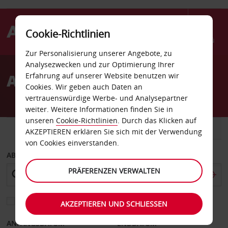
Cookie-Richtlinien
Menü
Zur Personalisierung unserer Angebote, zu
Welcome
Analysezwecken und zur Optimierung Ihrer
to
Autovermietung Linden
Erfahrung auf unserer Website benutzen wir
Avis
Cookies. Wir geben auch Daten an
vertrauenswürdige Werbe- und Analysepartner
weiter. Weitere Informationen finden Sie in
unseren
Cookie-Richtlinien
. Durch das Klicken auf
FAHRZEUG
TRANSPORTER
AKZEPTIEREN erklären Sie sich mit der Verwendung
von Cookies einverstanden.
ABHOLEN VON
PRÄFERENZEN VERWALTEN
Eine andere Rückgabestation auswählen
AKZEPTIEREN UND SCHLIESSEN
ANFANGSDATUM
ENDDATUM