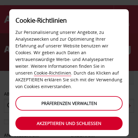
Cookie-Richtlinien
Menü
Zur Personalisierung unserer Angebote, zu
Welcome
Analysezwecken und zur Optimierung Ihrer
to
Autovermietung Wayne NJ
Erfahrung auf unserer Website benutzen wir
Avis
Cookies. Wir geben auch Daten an
vertrauenswürdige Werbe- und Analysepartner
weiter. Weitere Informationen finden Sie in
unseren
Cookie-Richtlinien
. Durch das Klicken auf
FAHRZEUG
TRANSPORTER
AKZEPTIEREN erklären Sie sich mit der Verwendung
von Cookies einverstanden.
ABHOLEN VON
PRÄFERENZEN VERWALTEN
Eine andere Rückgabestation auswählen
AKZEPTIEREN UND SCHLIESSEN
ANFANGSDATUM
ENDDATUM