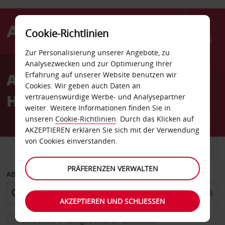
Cookie-Richtlinien
Menü
Zur Personalisierung unserer Angebote, zu
Welcome
Analysezwecken und zur Optimierung Ihrer
to
Autovermietung New
Erfahrung auf unserer Website benutzen wir
Avis
Cookies. Wir geben auch Daten an
Hampton
vertrauenswürdige Werbe- und Analysepartner
weiter. Weitere Informationen finden Sie in
unseren
Cookie-Richtlinien
. Durch das Klicken auf
AKZEPTIEREN erklären Sie sich mit der Verwendung
von Cookies einverstanden.
FAHRZEUG
TRANSPORTER
PRÄFERENZEN VERWALTEN
ABHOLEN VON
AKZEPTIEREN UND SCHLIESSEN
Eine andere Rückgabestation auswählen