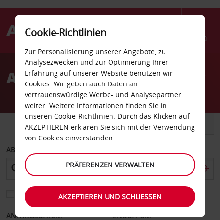
Cookie-Richtlinien
Menü
Zur Personalisierung unserer Angebote, zu
Welcome
Analysezwecken und zur Optimierung Ihrer
to
Autovermietung Oriskany
Erfahrung auf unserer Website benutzen wir
Avis
Cookies. Wir geben auch Daten an
vertrauenswürdige Werbe- und Analysepartner
weiter. Weitere Informationen finden Sie in
unseren
Cookie-Richtlinien
. Durch das Klicken auf
FAHRZEUG
TRANSPORTER
AKZEPTIEREN erklären Sie sich mit der Verwendung
von Cookies einverstanden.
ABHOLEN VON
PRÄFERENZEN VERWALTEN
Eine andere Rückgabestation auswählen
AKZEPTIEREN UND SCHLIESSEN
ANFANGSDATUM
ENDDATUM