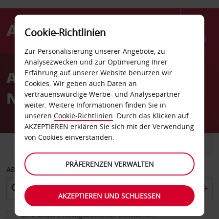
Cookie-Richtlinien
Menü
Zur Personalisierung unserer Angebote, zu
Welcome
Analysezwecken und zur Optimierung Ihrer
to
Autovermietung Hickory
Erfahrung auf unserer Website benutzen wir
Avis
Cookies. Wir geben auch Daten an
NC Sears
vertrauenswürdige Werbe- und Analysepartner
weiter. Weitere Informationen finden Sie in
unseren
Cookie-Richtlinien
. Durch das Klicken auf
AKZEPTIEREN erklären Sie sich mit der Verwendung
von Cookies einverstanden.
FAHRZEUG
TRANSPORTER
PRÄFERENZEN VERWALTEN
ABHOLEN VON
AKZEPTIEREN UND SCHLIESSEN
Eine andere Rückgabestation auswählen