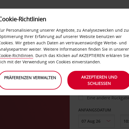
Cookie-Richtlinien
IETWAGEN
SELF-SERVICES
EXTRAS
BUSINES
Zur Personalisierung unserer Angebote, zu Analysezwecken und zu
Optimierung Ihrer Erfahrung auf unserer Website benutzen wir
Cookies. Wir geben auch Daten an vertrauenswürdige Werbe- und
g
Analysepartner weiter. Weitere Informationen finden Sie in unsere
FAHRZEUG
Cookie-Richtlinien
. Durch das Klicken auf AKZEPTIEREN erklären Sie
sich mit der Verwendung von Cookies einverstanden.
ABHOLEN VON
AKZEPTIEREN UND
PRÄFERENZEN VERWALTEN
SCHLIESSEN
Eine andere Rückgab
ANFANGSDATUM