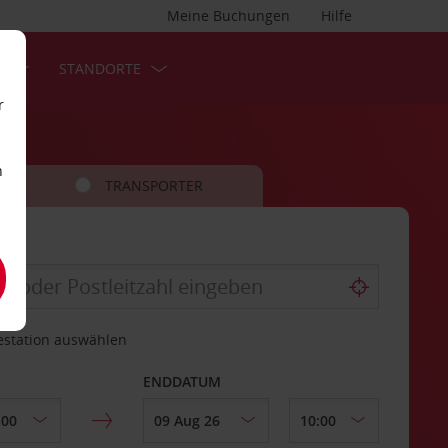
Meine Buchungen
Hilfe
S
STANDORTE
r
n
TRANSPORTER
estation auswählen
ENDDATUM