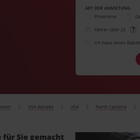
ART DER ANMIETUNG
Privatreise
Ge
Fahrer über 25
Ich habe einen Rabat
ionen
USA Kanada
USA
North Carolina
 für Sie gemacht