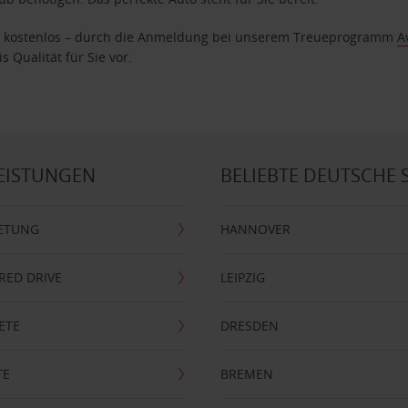
age kostenlos – durch die Anmeldung bei unserem Treueprogramm
A
 Qualität für Sie vor.
EISTUNGEN
BELIEBTE DEUTSCHE 
ETUNG
HANNOVER
RRED DRIVE
LEIPZIG
ETE
DRESDEN
TE
BREMEN