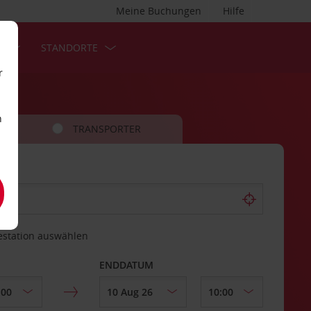
Meine Buchungen
Hilfe
S
STANDORTE
r
n
TRANSPORTER
estation auswählen
ENDDATUM