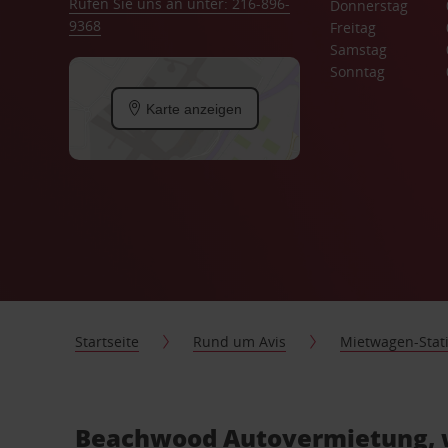
Rufen Sie uns an unter: 216-896-
Donnerstag
9368
Freitag
Samstag
Sonntag
Karte anzeigen
Startseite
Rund um Avis
Mietwagen-Stat
Beachwood Autovermietung, w