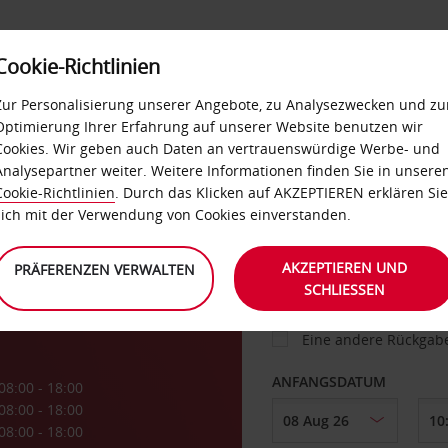
Cookie-Richtlinien
IETWAGEN
SELF-SERVICES
EXTRAS
BUSINES
Zur Personalisierung unserer Angebote, zu Analysezwecken und zu
Optimierung Ihrer Erfahrung auf unserer Website benutzen wir
Cookies. Wir geben auch Daten an vertrauenswürdige Werbe- und
g
Analysepartner weiter. Weitere Informationen finden Sie in unsere
FAHRZEUG
Cookie-Richtlinien
. Durch das Klicken auf AKZEPTIEREN erklären Sie
sich mit der Verwendung von Cookies einverstanden.
ABHOLEN VON
AKZEPTIEREN UND
PRÄFERENZEN VERWALTEN
SCHLIESSEN
Eine andere Rückgab
ANFANGSDATUM
08:00 - 18:00
08:00 - 18:00
08:00 - 18:00