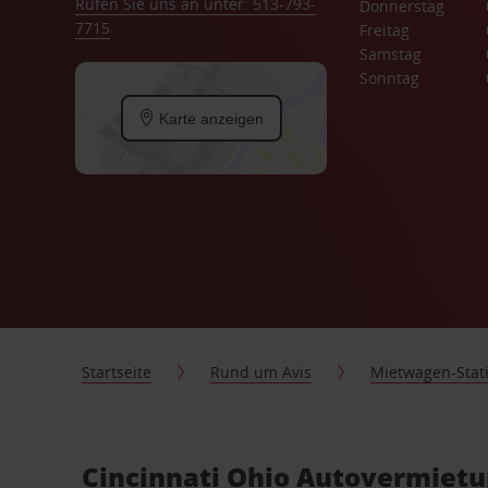
Rufen Sie uns an unter: 513-793-
Donnerstag
7715
Freitag
Samstag
Sonntag
Karte anzeigen
Startseite
Rund um Avis
Mietwagen-Stat
Cincinnati Ohio Autovermietu