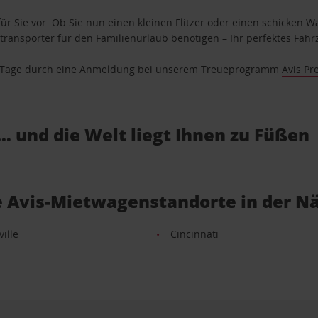
ür Sie vor. Ob Sie nun einen kleinen Flitzer oder einen schicken Wa
ransporter für den Familienurlaub benötigen – Ihr perfektes Fahrz
se Tage durch eine Anmeldung bei unserem Treueprogramm
Avis Pr
… und die Welt liegt Ihnen zu Füßen
ie Avis-Mietwagenstandorte in der N
ille
Cincinnati