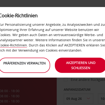
Cookie-Richtlinien
IETWAGEN
SELF-SERVICES
EXTRAS
BUSINES
Zur Personalisierung unserer Angebote, zu Analysezwecken und zu
Optimierung Ihrer Erfahrung auf unserer Website benutzen wir
Cookies. Wir geben auch Daten an vertrauenswürdige Werbe- und
g
Analysepartner weiter. Weitere Informationen finden Sie in unsere
FAHRZEUG
Cookie-Richtlinien
. Durch das Klicken auf AKZEPTIEREN erklären Sie
sich mit der Verwendung von Cookies einverstanden.
ABHOLEN VON
AKZEPTIEREN UND
PRÄFERENZEN VERWALTEN
SCHLIESSEN
Eine andere Rückgab
ANFANGSDATUM
08:00 - 18:00
08:00 - 18:00
08:00 - 18:00