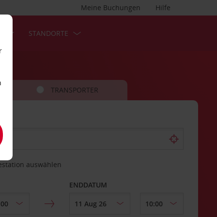
Meine Buchungen
Hilfe
S
STANDORTE
r
n
TRANSPORTER
estation auswählen
ENDDATUM