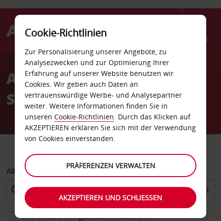
Cookie-Richtlinien
Menü
Zur Personalisierung unserer Angebote, zu
Welcome
Analysezwecken und zur Optimierung Ihrer
to
Autovermietung
Erfahrung auf unserer Website benutzen wir
Avis
Cookies. Wir geben auch Daten an
Springfield
vertrauenswürdige Werbe- und Analysepartner
weiter. Weitere Informationen finden Sie in
unseren
Cookie-Richtlinien
. Durch das Klicken auf
AKZEPTIEREN erklären Sie sich mit der Verwendung
von Cookies einverstanden.
FAHRZEUG
TRANSPORTER
PRÄFERENZEN VERWALTEN
ABHOLEN VON
AKZEPTIEREN UND SCHLIESSEN
Eine andere Rückgabestation auswählen