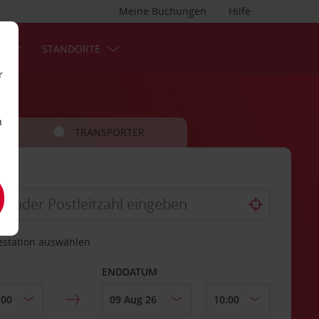
Meine Buchungen
Hilfe
S
STANDORTE
r
n
TRANSPORTER
estation auswählen
ENDDATUM