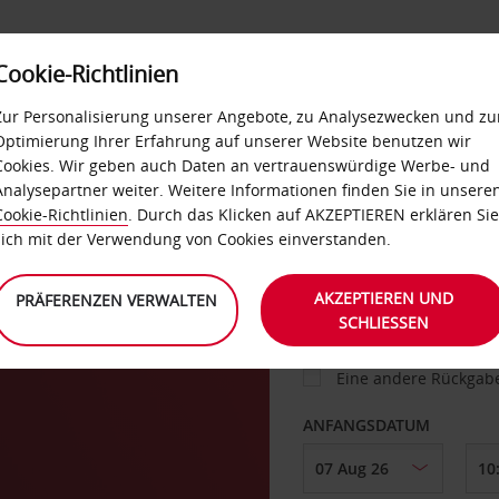
Cookie-Richtlinien
IETWAGEN
SELF-SERVICES
EXTRAS
BUSINES
Zur Personalisierung unserer Angebote, zu Analysezwecken und zu
Optimierung Ihrer Erfahrung auf unserer Website benutzen wir
Cookies. Wir geben auch Daten an vertrauenswürdige Werbe- und
g
Analysepartner weiter. Weitere Informationen finden Sie in unsere
FAHRZEUG
Cookie-Richtlinien
. Durch das Klicken auf AKZEPTIEREN erklären Sie
sich mit der Verwendung von Cookies einverstanden.
ABHOLEN VON
AKZEPTIEREN UND
PRÄFERENZEN VERWALTEN
SCHLIESSEN
Eine andere Rückgab
ANFANGSDATUM