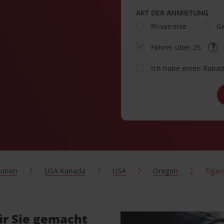
ART DER ANMIETUNG
Privatreise
Ge
Fahrer über 25
Ich habe einen Rabat
ionen
USA Kanada
USA
Oregon
Tigar
ür Sie gemacht