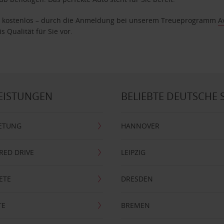
age kostenlos – durch die Anmeldung bei unserem Treueprogramm
A
 Qualität für Sie vor.
EISTUNGEN
BELIEBTE DEUTSCHE 
ETUNG
HANNOVER
RRED DRIVE
LEIPZIG
ETE
DRESDEN
TE
BREMEN