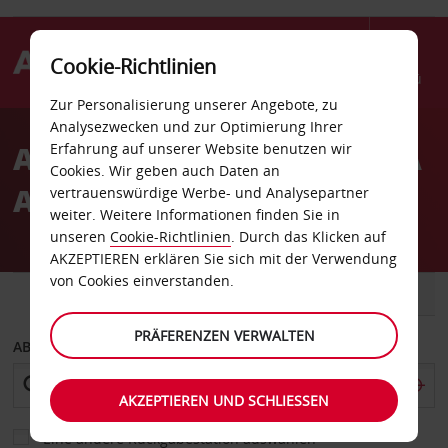
Cookie-Richtlinien
Menü
Zur Personalisierung unserer Angebote, zu
Welcome
Analysezwecken und zur Optimierung Ihrer
to
Autovermietung Butler PA
Erfahrung auf unserer Website benutzen wir
Avis
Cookies. Wir geben auch Daten an
Avis Sears
vertrauenswürdige Werbe- und Analysepartner
weiter. Weitere Informationen finden Sie in
unseren
Cookie-Richtlinien
. Durch das Klicken auf
AKZEPTIEREN erklären Sie sich mit der Verwendung
von Cookies einverstanden.
FAHRZEUG
TRANSPORTER
PRÄFERENZEN VERWALTEN
ABHOLEN VON
AKZEPTIEREN UND SCHLIESSEN
Eine andere Rückgabestation auswählen