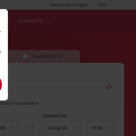
Meine Buchungen
Hilfe
S
STANDORTE
r
n
TRANSPORTER
estation auswählen
ENDDATUM