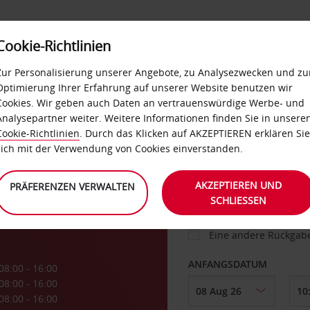
Cookie-Richtlinien
IETWAGEN
SELF-SERVICES
EXTRAS
BUSINES
Zur Personalisierung unserer Angebote, zu Analysezwecken und zu
Optimierung Ihrer Erfahrung auf unserer Website benutzen wir
Cookies. Wir geben auch Daten an vertrauenswürdige Werbe- und
g
Analysepartner weiter. Weitere Informationen finden Sie in unsere
FAHRZEUG
Cookie-Richtlinien
. Durch das Klicken auf AKZEPTIEREN erklären Sie
sich mit der Verwendung von Cookies einverstanden.
fen
ABHOLEN VON
AKZEPTIEREN UND
PRÄFERENZEN VERWALTEN
SCHLIESSEN
Eine andere Rückgab
ANFANGSDATUM
08:00 - 16:00
08:00 - 16:00
08:00 - 16:00