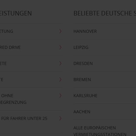
EISTUNGEN
BELIEBTE DEUTSCHE 
ETUNG
HANNOVER
RRED DRIVE
LEIPZIG
ETE
DRESDEN
TE
BREMEN
 OHNE
KARLSRUHE
BEGRENZUNG
AACHEN
FÜR FAHRER UNTER 25
ALLE EUROPÄISCHEN
VERMIETUNGSSTATIONEN