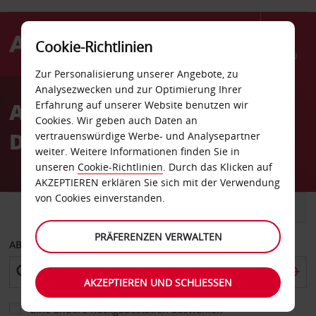
Cookie-Richtlinien
Menü
Zur Personalisierung unserer Angebote, zu
Welcome
Analysezwecken und zur Optimierung Ihrer
to
Autovermietung South
Erfahrung auf unserer Website benutzen wir
Avis
Cookies. Wir geben auch Daten an
Dakota
vertrauenswürdige Werbe- und Analysepartner
weiter. Weitere Informationen finden Sie in
unseren
Cookie-Richtlinien
. Durch das Klicken auf
AKZEPTIEREN erklären Sie sich mit der Verwendung
von Cookies einverstanden.
FAHRZEUG
TRANSPORTER
PRÄFERENZEN VERWALTEN
ABHOLEN VON
AKZEPTIEREN UND SCHLIESSEN
Eine andere Rückgabestation auswählen