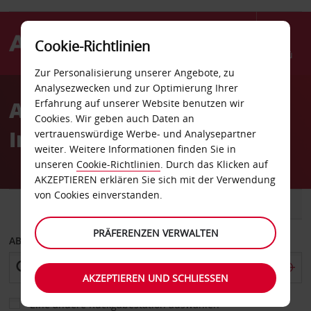
Cookie-Richtlinien
Menü
Zur Personalisierung unserer Angebote, zu
Welcome
Analysezwecken und zur Optimierung Ihrer
to
Autovermietung Austin
Erfahrung auf unserer Website benutzen wir
Avis
Cookies. Wir geben auch Daten an
Innenstadt
vertrauenswürdige Werbe- und Analysepartner
weiter. Weitere Informationen finden Sie in
unseren
Cookie-Richtlinien
. Durch das Klicken auf
AKZEPTIEREN erklären Sie sich mit der Verwendung
von Cookies einverstanden.
FAHRZEUG
TRANSPORTER
PRÄFERENZEN VERWALTEN
ABHOLEN VON
AKZEPTIEREN UND SCHLIESSEN
Eine andere Rückgabestation auswählen