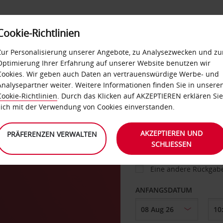
Cookie-Richtlinien
IETWAGEN
SELF-SERVICES
EXTRAS
BUSINES
Zur Personalisierung unserer Angebote, zu Analysezwecken und zu
Optimierung Ihrer Erfahrung auf unserer Website benutzen wir
Cookies. Wir geben auch Daten an vertrauenswürdige Werbe- und
g
Analysepartner weiter. Weitere Informationen finden Sie in unsere
FAHRZEUG
Cookie-Richtlinien
. Durch das Klicken auf AKZEPTIEREN erklären Sie
sich mit der Verwendung von Cookies einverstanden.
ABHOLEN VON
AKZEPTIEREN UND
PRÄFERENZEN VERWALTEN
SCHLIESSEN
Eine andere Rückgab
ANFANGSDATUM