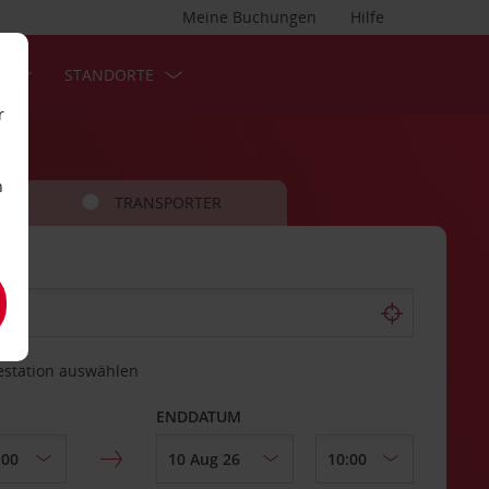
Meine Buchungen
Hilfe
S
STANDORTE
r
n
TRANSPORTER
estation auswählen
ENDDATUM