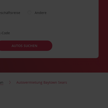
schäftsreise
Andere
t-Code
AUTOS SUCHEN
wn
Autovermietung Baytown Sears