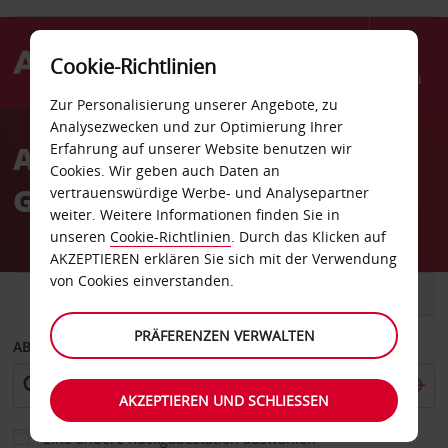
Cookie-Richtlinien
Menü
Zur Personalisierung unserer Angebote, zu
Welcome
Analysezwecken und zur Optimierung Ihrer
to
Autovermietung Houston
Erfahrung auf unserer Website benutzen wir
Avis
Cookies. Wir geben auch Daten an
Galleria
vertrauenswürdige Werbe- und Analysepartner
weiter. Weitere Informationen finden Sie in
unseren
Cookie-Richtlinien
. Durch das Klicken auf
AKZEPTIEREN erklären Sie sich mit der Verwendung
von Cookies einverstanden.
FAHRZEUG
TRANSPORTER
PRÄFERENZEN VERWALTEN
ABHOLEN VON
AKZEPTIEREN UND SCHLIESSEN
Eine andere Rückgabestation auswählen