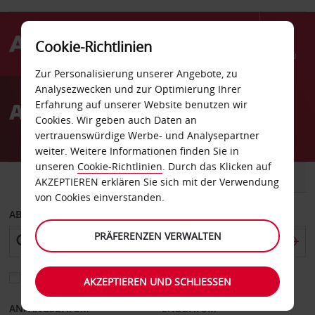
Cookie-Richtlinien
Menü
Zur Personalisierung unserer Angebote, zu
Welcome
Analysezwecken und zur Optimierung Ihrer
to
Autovermietung Odessa
Erfahrung auf unserer Website benutzen wir
Avis
Cookies. Wir geben auch Daten an
vertrauenswürdige Werbe- und Analysepartner
weiter. Weitere Informationen finden Sie in
unseren
Cookie-Richtlinien
. Durch das Klicken auf
FAHRZEUG
TRANSPORTER
AKZEPTIEREN erklären Sie sich mit der Verwendung
von Cookies einverstanden.
ABHOLEN VON
PRÄFERENZEN VERWALTEN
Eine andere Rückgabestation auswählen
AKZEPTIEREN UND SCHLIESSEN
ANFANGSDATUM
ENDDATUM