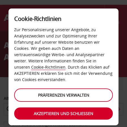
Cookie-Richtlinien
Menü
Zur Personalisierung unserer Angebote, zu
Welcome
Analysezwecken und zur Optimierung Ihrer
to
Autovermietung San
Erfahrung auf unserer Website benutzen wir
Avis
Cookies. Wir geben auch Daten an
Angelo Flughafen
vertrauenswürdige Werbe- und Analysepartner
weiter. Weitere Informationen finden Sie in
unseren
Cookie-Richtlinien
. Durch das Klicken auf
AKZEPTIEREN erklären Sie sich mit der Verwendung
von Cookies einverstanden.
FAHRZEUG
TRANSPORTER
PRÄFERENZEN VERWALTEN
ABHOLEN VON
AKZEPTIEREN UND SCHLIESSEN
Eine andere Rückgabestation auswählen