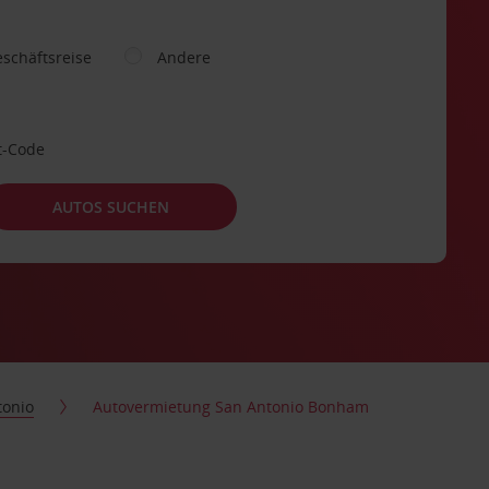
schäftsreise
Andere
t-Code
AUTOS SUCHEN
tonio
Autovermietung San Antonio Bonham