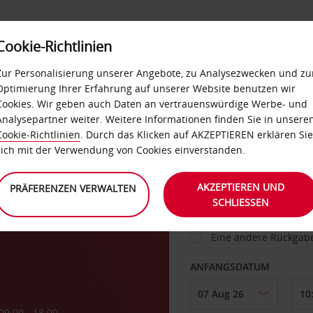
Cookie-Richtlinien
IETWAGEN
SELF-SERVICES
EXTRAS
BUSINES
Zur Personalisierung unserer Angebote, zu Analysezwecken und zu
Optimierung Ihrer Erfahrung auf unserer Website benutzen wir
Cookies. Wir geben auch Daten an vertrauenswürdige Werbe- und
g
Analysepartner weiter. Weitere Informationen finden Sie in unsere
FAHRZEUG
Cookie-Richtlinien
. Durch das Klicken auf AKZEPTIEREN erklären Sie
sich mit der Verwendung von Cookies einverstanden.
ABHOLEN VON
AKZEPTIEREN UND
PRÄFERENZEN VERWALTEN
SCHLIESSEN
Eine andere Rückgab
ANFANGSDATUM
09:00 - 18:00