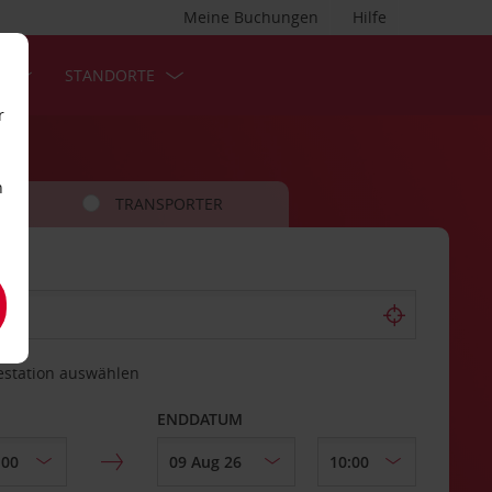
Meine Buchungen
Hilfe
S
STANDORTE
r
n
TRANSPORTER
estation auswählen
ENDDATUM