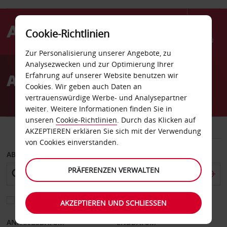
Cookie-Richtlinien
Menü
Zur Personalisierung unserer Angebote, zu
Welcome
Analysezwecken und zur Optimierung Ihrer
to
Autovermietung Sandy
Erfahrung auf unserer Website benutzen wir
Avis
Cookies. Wir geben auch Daten an
vertrauenswürdige Werbe- und Analysepartner
weiter. Weitere Informationen finden Sie in
unseren
Cookie-Richtlinien
. Durch das Klicken auf
FAHRZEUG
TRANSPORTER
AKZEPTIEREN erklären Sie sich mit der Verwendung
von Cookies einverstanden.
ABHOLEN VON
PRÄFERENZEN VERWALTEN
Eine andere Rückgabestation auswählen
AKZEPTIEREN UND SCHLIESSEN
ANFANGSDATUM
ENDDATUM