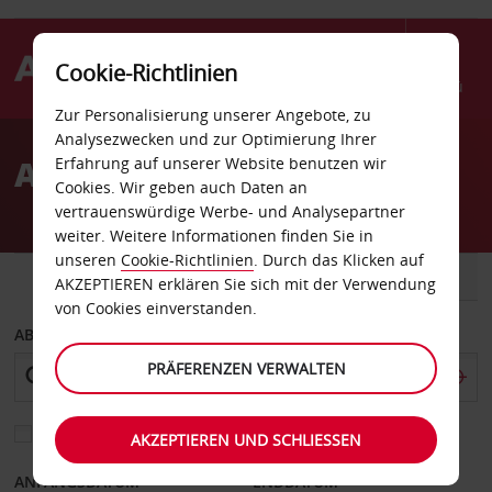
Cookie-Richtlinien
Menü
Zur Personalisierung unserer Angebote, zu
Welcome
Analysezwecken und zur Optimierung Ihrer
to
Autovermietung Stafford
Erfahrung auf unserer Website benutzen wir
Avis
Cookies. Wir geben auch Daten an
vertrauenswürdige Werbe- und Analysepartner
weiter. Weitere Informationen finden Sie in
unseren
Cookie-Richtlinien
. Durch das Klicken auf
FAHRZEUG
TRANSPORTER
AKZEPTIEREN erklären Sie sich mit der Verwendung
von Cookies einverstanden.
ABHOLEN VON
PRÄFERENZEN VERWALTEN
Eine andere Rückgabestation auswählen
AKZEPTIEREN UND SCHLIESSEN
ANFANGSDATUM
ENDDATUM