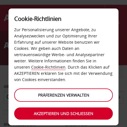
Cookie-Richtlinien
Menü
Zur Personalisierung unserer Angebote, zu
Welcome
Analysezwecken und zur Optimierung Ihrer
to
Autovermietung Olympia
Erfahrung auf unserer Website benutzen wir
Avis
Cookies. Wir geben auch Daten an
vertrauenswürdige Werbe- und Analysepartner
weiter. Weitere Informationen finden Sie in
unseren
Cookie-Richtlinien
. Durch das Klicken auf
FAHRZEUG
TRANSPORTER
AKZEPTIEREN erklären Sie sich mit der Verwendung
von Cookies einverstanden.
ABHOLEN VON
PRÄFERENZEN VERWALTEN
Eine andere Rückgabestation auswählen
AKZEPTIEREN UND SCHLIESSEN
ANFANGSDATUM
ENDDATUM