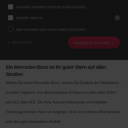
Abholstation
AN EINER ANDEREN STATION ZURÜCKGEBEN
über
das
?
FAHRER ÜBER 25
Fahrzeugsuche-
Formular
weiter
AWD-NUMMER (AVIS WORLDWIDE DISCOUNT)
unten
mit.
2 -TAGES-MIETE
FAHRZEUG SUCHEN
Als
Nächstes
geben
Sie
bitte
Ein Mercedes-Benz ist Ihr guter Stern auf allen
Ihre
Straßen
Abholzeit
und
Mieten Sie einen Mercedes-Benz, mieten Sie Qualität der Oberklasse –
das
Datum
in jedem Segment, von der kompakten A-Klasse zu den edlen SUVs
an.
Sie
wie GLC oder GLE. Die Avis Autovermietung hat verschiedene
können
auch
Fahrzeuge mit dem Stern im Angebot, ob für ein schönes Wochenende
Ihre
oder den ganz besonderen Auftritt.
AWD-
Nummer