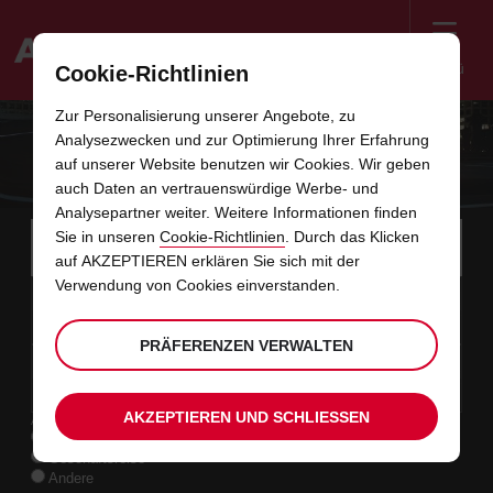
Menü
Cookie-Richtlinien
Welcome
Zur Personalisierung unserer Angebote, zu
to
Analysezwecken und zur Optimierung Ihrer Erfahrung
Avis
MERCEDES-BENZ MIETEN MIT AVIS
auf unserer Website benutzen wir Cookies. Wir geben
auch Daten an vertrauenswürdige Werbe- und
Analysepartner weiter. Weitere Informationen finden
Instructions
Links
Bitte
Sie in unseren
Cookie-Richtlinien
. Durch das Klicken
wählen
Stati
for
auf AKZEPTIEREN erklären Sie sich mit der
Sie
im
eine
Screen
Verwendung von Cookies einverstanden.
Anfangsdatum
Ihr
Auswählen
Gewünschte
Auswäh
Zeit
Zeit
Abholstation.
10
10
gewünschtes
zum
Abholzeit
zum
von
von
MO
Formular
Reader
:00
Abholdatum
Ändern
Ändern
(Minut
(Stund
AUG
ist
von
von
Users:
überspringen
PRÄFERENZEN VERWALTEN
Enddatum
Aktuell
Auswählen
time
Gewünschte
Auswäh
Zeit
Zeit
Skip
12
10
zum
to
Abholzeit
zum
bis
bis
MI
:00
screen
Ändern
Ändern
(Stund
(Minut
AUG
reader
von
von
instructions
AKZEPTIEREN UND SCHLIESSEN
Art der Anmietung
Teilen
Privatreise
Sie
Geschäftsreise
uns
Andere
Ihre