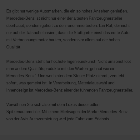
(Avis
Worldwide
Es gibt nur wenige Automarken, die ein so hohes Ansehen genießen.
Discount)
Mercedes-Benz ist nicht nur einer der ältesten Fahrzeughersteller
angeben.
überhaupt, sondern gehört zu den renommiertesten. Ein Ruf, der nicht
Transporter
und
nur auf der Tatsache basiert, dass die Stuttgarter einst das erste Auto
Motorroller
mit Verbrennungsmotor bauten, sondern vor allem auf der hohen
können
Qualität.
bei
Verfügbarkeit
ebenfalls
Mercedes-Benz steht für höchste Ingenieurskunst. Nicht umsonst lobt
reserviert
man andere Qualitätsprodukte mit den Worten „gebaut wie ein
werden.
Mercedes-Benz“. Und wer hinter dem Steuer Platz nimmt, versteht
sofort, was gemeint ist. In Verarbeitung, Materialauswahl und
Innendesign ist Mercedes-Benz einer der führenden Fahrzeughersteller.
Verwöhnen Sie sich also mit dem Luxus dieser edlen
Spitzenautomobile. Mit einem Mietwagen der Marke Mercedes-Benz
von der Avis Autovermietung wird jede Fahrt zum Erlebnis.