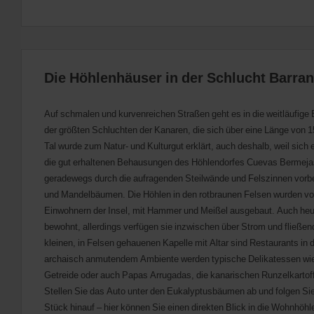
Die Höhlenhäuser in der Schlucht Barr
Auf schmalen und kurvenreichen Straßen geht es in die weitläufig
der größten Schluchten der Kanaren, die sich über eine Länge von 
Tal wurde zum Natur- und Kulturgut erklärt, auch deshalb, weil sic
die gut erhaltenen Behausungen des Höhlendorfes Cuevas Bermejas
geradewegs durch die aufragenden Steilwände und Felszinnen vorb
und Mandelbäumen. Die Höhlen in den rotbraunen Felsen wurden v
Einwohnern der Insel, mit Hammer und Meißel ausgebaut. Auch heut
bewohnt, allerdings verfügen sie inzwischen über Strom und fließe
kleinen, in Felsen gehauenen Kapelle mit Altar sind Restaurants in 
archaisch anmutendem Ambiente werden typische Delikatessen wie
Getreide oder auch Papas Arrugadas, die kanarischen Runzelkartoffe
Stellen Sie das Auto unter den Eukalyptusbäumen ab und folgen Sie
Stück hinauf – hier können Sie einen direkten Blick in die Wohnhöhl