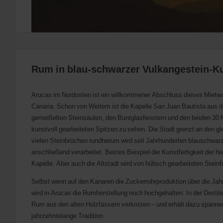
Rum in blau-schwarzer Vulkangestein-Ku
Arucas im Nordosten ist ein willkommener Abschluss dieses Mietwa
Canaria. Schon von Weitem ist die Kapelle San Juan Bautista aus 
gemeißelten Steinsäulen, den Buntglasfenstern und den beiden 30
kunstvoll gearbeiteten Spitzen zu sehen. Die Stadt grenzt an den g
vielen Steinbrüchen rundherum wird seit Jahrhunderten blauschwa
anschließend verarbeitet. Bestes Beispiel der Kunstfertigkeit der hi
Kapelle. Aber auch die Altstadt wird von hübsch gearbeiteten Stein
Selbst wenn auf den Kanaren die Zuckerrohrproduktion über die Jah
wird in Arucas die Rumherstellung noch hochgehalten. In der Desti
Rum aus den alten Holzfässern verkosten – und erhält dazu spannen
jahrzehntelange Tradition.