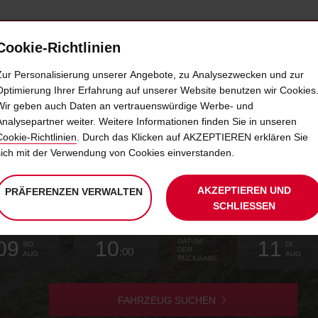
Cookie-Richtlinien
IETWAGEN
SELF-SERVICES
EXTRAS
BUSINE
Zur Personalisierung unserer Angebote, zu Analysezwecken und zur
Optimierung Ihrer Erfahrung auf unserer Website benutzen wir Cookies
Wir geben auch Daten an vertrauenswürdige Werbe- und
Y: MIT DEM AUTO QUER DURCH
Analysepartner weiter. Weitere Informationen finden Sie in unseren
Cookie-Richtlinien
. Durch das Klicken auf AKZEPTIEREN erklären Sie
sich mit der Verwendung von Cookies einverstanden.
te
AKZEPTIEREN UND
PRÄFERENZEN VERWALTEN
hlen
SCHLIESSEN
e
olstation.
Ihr
Auswählen
Anfangsdatum
Gewünschte
Auswählen
Zeit
Zeit
Aktuell
Auswähle
09
10
11
DATUM
gewünschtes
zum
Abholzeit
zum
von
von
zum
SO
DI
:00
DER
n
Abholdatum
Ändern
Ändern
(Minuten)
(Stunden)
Ändern
AUG
AUG
RÜCKGABE
ist
von
von
von
FAHRZEUG SUCHEN