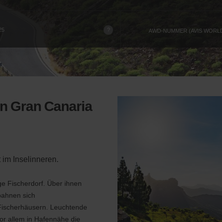
?
25
AWD-NUMMER (AVIS WORL
n Gran Canaria
 im Inselinneren.
ge Fischerdorf. Über ihnen
bahnen sich
 Fischerhäusern. Leuchtende
or allem in Hafennähe die