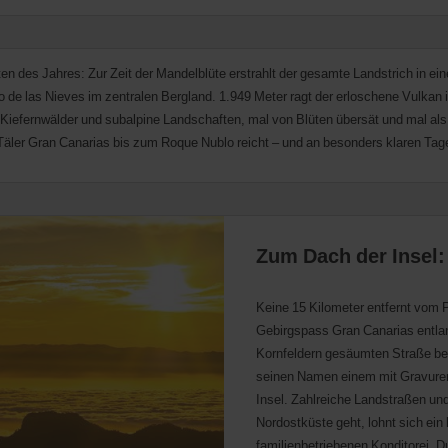
en des Jahres: Zur Zeit der Mandelblüte erstrahlt der gesamte Landstrich in e
de las Nieves im zentralen Bergland. 1.949 Meter ragt der erloschene Vulkan im
iefernwälder und subalpine Landschaften, mal von Blüten übersät und mal als 
 Täler Gran Canarias bis zum Roque Nublo reicht – und an besonders klaren Tage
Zum Dach der Insel:
Keine 15 Kilometer entfernt vom P
Gebirgspass Gran Canarias entla
Kornfeldern gesäumten Straße bef
seinen Namen einem mit Gravuren 
Insel. Zahlreiche Landstraßen u
Nordostküste geht, lohnt sich ein
familienbetriebenen Konditorei „D