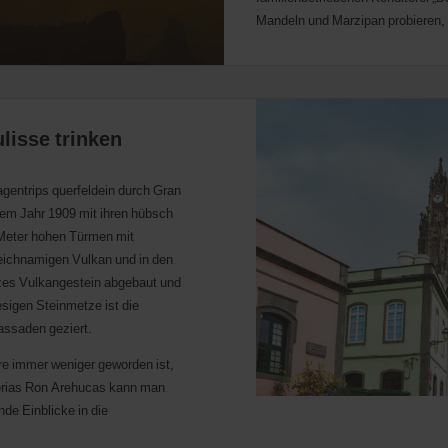
Mandeln und Marzipan probieren, f
lisse trinken
gentrips querfeldein durch Gran
dem Jahr 1909 mit ihren hübsch
 Meter hohen Türmen mit
leichnamigen Vulkan und in den
rzes Vulkangestein abgebaut und
esigen Steinmetze ist die
fassaden geziert.
re immer weniger geworden ist,
lerias Ron Arehucas kann man
de Einblicke in die