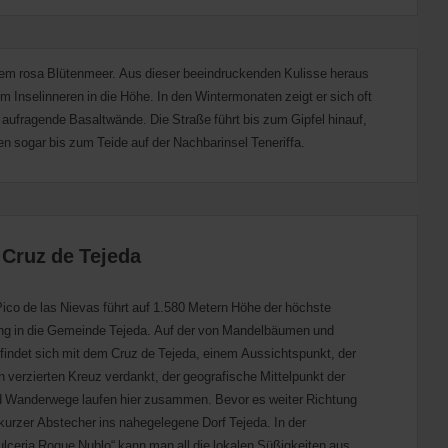
inem rosa Blütenmeer. Aus dieser beeindruckenden Kulisse heraus
 Inselinneren in die Höhe. In den Wintermonaten zeigt er sich oft
aufragende Basaltwände. Die Straße führt bis zum Gipfel hinauf,
n sogar bis zum Teide auf der Nachbarinsel Teneriffa.
 Cruz de Tejeda
ico de las Nievas führt auf 1.580 Metern Höhe der höchste
ng in die Gemeinde Tejeda. Auf der von Mandelbäumen und
indet sich mit dem Cruz de Tejeda, einem Aussichtspunkt, der
verzierten Kreuz verdankt, der geografische Mittelpunkt der
nd Wanderwege laufen hier zusammen. Bevor es weiter Richtung
 kurzer Abstecher ins nahegelegene Dorf Tejeda. In der
ulceria Roque Nublo“ kann man all die lokalen Süßigkeiten aus