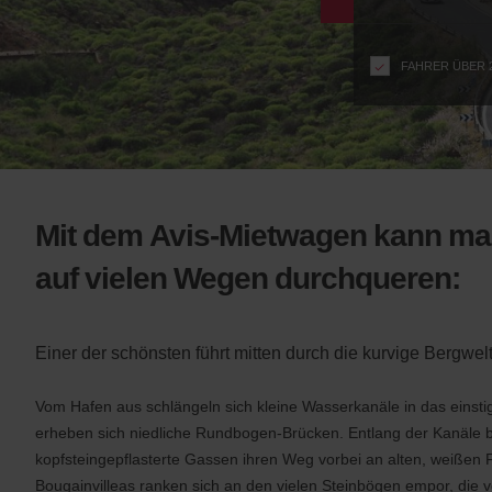
n
s
f
FAHRER ÜBER 
o
r
S
c
r
e
e
Mit dem Avis-Mietwagen kann ma
n
R
auf vielen Wegen durchqueren:
e
a
d
Einer der schönsten führt mitten durch die kurvige Bergwelt
e
r
U
Vom Hafen aus schlängeln sich kleine Wasserkanäle in das einsti
s
erheben sich niedliche Rundbogen-Brücken. Entlang der Kanäle 
e
kopfsteingepflasterte Gassen ihren Weg vorbei an alten, weißen
r
Bougainvilleas ranken sich an den vielen Steinbögen empor, die v