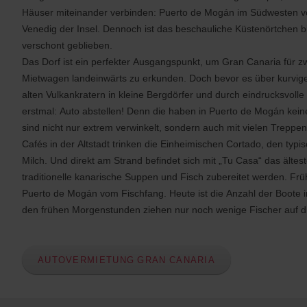
s
Häuser miteinander verbinden: Puerto de Mogán im Südwesten von
:
Venedig der Insel. Dennoch ist das beschauliche Küstenörtchen
Skip
screen
verschont geblieben.
reader
instructions
Das Dorf ist ein perfekter Ausgangspunkt, um Gran Canaria für z
Teilen
Mietwagen landeinwärts zu erkunden. Doch bevor es über kurvig
Sie
alten Vulkankratern in kleine Bergdörfer und durch eindrucksvolle
uns
Ihre
erstmal: Auto abstellen! Denn die haben in Puerto de Mogán kei
Abholstation
sind nicht nur extrem verwinkelt, sondern auch mit vielen Treppe
über
Cafés in der Altstadt trinken die Einheimischen Cortado, den typ
das
Fahrzeugsuche-
Milch. Und direkt am Strand befindet sich mit „Tu Casa“ das ältes
Formular
traditionelle kanarische Suppen und Fisch zubereitet werden. Frü
weiter
Puerto de Mogán vom Fischfang. Heute ist die Anzahl der Boote 
unten
mit.
den frühen Morgenstunden ziehen nur noch wenige Fischer auf d
Als
Nächstes
geben
Sie
AUTOVERMIETUNG GRAN CANARIA
bitte
Ihre
Abholzeit
und