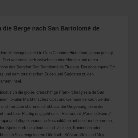
n die Berge nach San Bartolomé de
dem Mietwagen direkt in Gran Canarias Hinterland, genau gesagt
el. Dort versteckt sich zwischen hohen Hängen und rauen
Höhe das Bergdorf San Bartolomé de Tirajana. Der abgelegene Ort
s und dem touristischen Süden und Südosten zu den
amten Insel.
det sich die große, dreischiffige Pfarrkirche Iglesia de San
einem lokalen Markt frisches Obst und Gemüse verkauft werden.
en und Tomaten stammen direkt aus der Umgebung, denn der
 fruchtbar. Richtig urig geht es im Restaurant „Pancho Guerra“
rajanas deftige kanarische Spezialitäten auf den Tisch kommen,
 den Speisekarten zu finden sind: Zicklein, Kaninchen oder
cht mit in Salz eingelegtem Dörrfisch, Süßkartoffeln und Mojo-