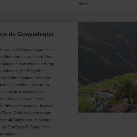
Soße.
anco de Guayadeque
e Barranco de Guayadeque, eine
15 Kilometern hinwegzieht. Das
h entlang der bewachsenen Berge
 befinden. Der Weg führt
ei an Palmenhainen, Kakteen
on den Guanchen, den ersten
e sind sie teilweise noch
ndes Wasser. Unweit einer
die Höhlen eingezogen. In etwas
 Ziege, Gofio aus geröstetem
ln mit Salzkruste, zubereitet.
 der Straße zu Fuß noch ein
en werfen.