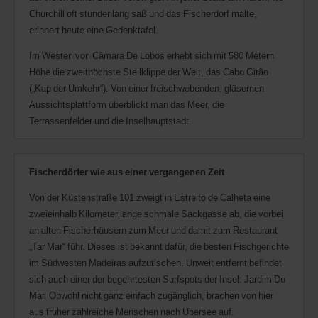
Churchill oft stundenlang saß und das Fischerdorf malte,
erinnert heute eine Gedenktafel.
Im Westen von Câmara De Lobos erhebt sich mit 580 Metern
Höhe die zweithöchste Steilklippe der Welt, das Cabo Girão
(„Kap der Umkehr“). Von einer freischwebenden, gläsernen
Aussichtsplattform überblickt man das Meer, die
Terrassenfelder und die Inselhauptstadt.
Fischerdörfer wie aus einer vergangenen Zeit
Von der Küstenstraße 101 zweigt in Estreito de Calheta eine
zweieinhalb Kilometer lange schmale Sackgasse ab, die vorbei
an alten Fischerhäusern zum Meer und damit zum Restaurant
„Tar Mar“ führ. Dieses ist bekannt dafür, die besten Fischgerichte
im Südwesten Madeiras aufzutischen. Unweit entfernt befindet
sich auch einer der begehrtesten Surfspots der Insel: Jardim Do
Mar. Obwohl nicht ganz einfach zugänglich, brachen von hier
aus früher zahlreiche Menschen nach Übersee auf.