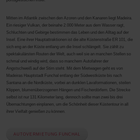
Ihre
AWD-
Nummer
Mitten im Atlantik zwischen den Azoren und den Kanaren liegt Madeira.
(Avis
Ein riesiger Vulkan, der beinahe 2.000 Meter aus dem Wasser ragt,
Worldwide
Schluchten und Gebirge bestimmen das Leben und den Alltag auf der
Discount)
angeben.
Insel. Eine ihrer Hauptattraktionen ist die alte Küstenstraße ER 101, die
Transporter
sich eng an der Küste entlang um die Insel schlängelt. Sie zählt zu
und
spektakulärsten Routen der Welt, auch weil sie an manchen Stellen so
Motorroller
schmal und windig wird, dass so manchem Autofahrer der
können
bei
Angstschweiß auf der Stirn steht. Mit dem Mietwagen geht es von
Verfügbarkeit
Madeiras Hauptstadt Funchal entlang der Südwestküste bis nach
ebenfalls
Santana an die Nordküste, vorbei an dunklen Lavaformationen, steilen
reserviert
werden.
Klippen, blumenüberzogenen Hängen und Fischerdörfern. Die Strecke
selbst ist nur 131 Kilometer lang, dennoch sollte man zwei bis drei
Übernachtungen einplanen, um die Schönheit dieser Küstentour in all
ihrer Vielfalt genießen zu können.
AUTOVERMIETUNG FUNCHAL