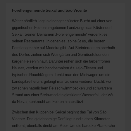
Forellengemeinde Seixal und São Vicente
Weiter nördlich liegt in einer geschützten Bucht auf einer von
gigantischen Felsen umgebenen Landzunge das Küstendorf
Seixal. Seinen Beinamen „Forellengemeinde“ verdenkt es
seinen Restaurants, in denen es, so heißt es, die besten
Forellengerichte auf Madeira gibt. Auf Steinterrassen oberhalb
des Dorfes ziehen sich Weingärten und Gemüsefelder den
kargen Felsen hinauf. Darunter reihen sich die farbenfrohen
Häuser, verziert mit handbemalten Azulejo-Fliesen und
typischen Rauchfängern. Lenkt man den Mietwagen um die
Landspitze herum, gelangt man zu einer weiteren Bucht, wo
zwischen natürlichem Felsschwimmbecken und schwarzem
Strand aus einer Steinwand ein glasklarer Wasserfall, der Véu
da Noiva, senkrecht am Felsen hinabstürzt.
Zwischen den Klippen bei Seixal beginnt das Tal von São
Vicente. Das gleichnamige Dorf liegt rund sieben Kilometer
entfernt, ebenfalls direkt am Meer. Um die barocke Pfarrkirche