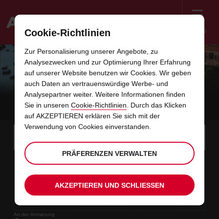
Menü
Cookie-Richtlinien
Welcome
Zur Personalisierung unserer Angebote, zu
to
Analysezwecken und zur Optimierung Ihrer Erfahrung
Avis
ER 101: UNTERWEGS AUF MADEIRAS
auf unserer Website benutzen wir Cookies. Wir geben
auch Daten an vertrauenswürdige Werbe- und
ÄLTESTER UND SCHÖNSTER
Analysepartner weiter. Weitere Informationen finden
KÜSTENSTRASSE
Sie in unseren
Cookie-Richtlinien
. Durch das Klicken
auf AKZEPTIEREN erklären Sie sich mit der
Verwendung von Cookies einverstanden.
Instructions
Links
Bitte
wählen
Stati
for
Sie
im
eine
PRÄFERENZEN VERWALTEN
Screen
Anfangsdatum
Ihr
Auswählen
Gewünschte
Auswäh
Zeit
Zeit
Abholstation.
09
10
gewünschtes
zum
Abholzeit
zum
von
von
SO
Formular
Reader
:00
Abholdatum
Ändern
Ändern
(Minut
(Stund
AUG
ist
von
von
Users:
überspringen
AKZEPTIEREN UND SCHLIESSEN
Enddatum
Aktuell
Auswählen
time
Gewünschte
Auswäh
Zeit
Zeit
Skip
11
10
zum
to
Abholzeit
zum
bis
bis
DI
:00
screen
Ändern
Ändern
(Stund
(Minut
AUG
reader
von
von
instructions
Art der Anmietung
Teilen