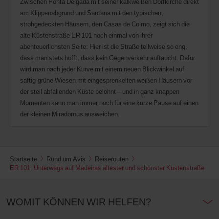
Zwischen Ponta Delgada mit seiner kalkweißen Dorfkirche direkt
am Klippenabgrund und Santana mit den typischen,
strohgedeckten Häusern, den Casas de Colmo, zeigt sich die
alte Küstenstraße ER 101 noch einmal von ihrer
abenteuerlichsten Seite: Hier ist die Straße teilweise so eng,
dass man stets hofft, dass kein Gegenverkehr auftaucht. Dafür
wird man nach jeder Kurve mit einem neuen Blickwinkel auf
saftig-grüne Wiesen mit eingesprenkelten weißen Häusern vor
der steil abfallenden Küste belohnt – und in ganz knappen
Momenten kann man immer noch für eine kurze Pause auf einen
der kleinen Miradorous ausweichen.
Startseite
Rund um Avis
Reiserouten
ER 101: Unterwegs auf Madeiras ältester und schönster Küstenstraße
WOMIT KÖNNEN WIR HELFEN?