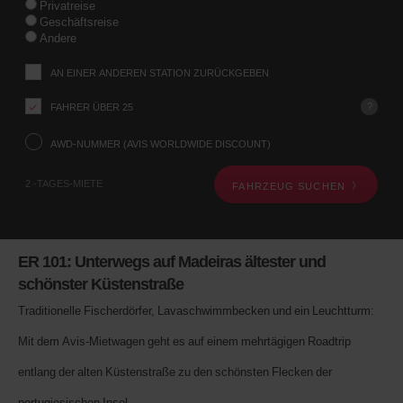
Privatreise
Sie
Geschäftsreise
uns
Andere
Ihre
Abholstation
AN EINER ANDEREN STATION ZURÜCKGEBEN
über
das
?
FAHRER ÜBER 25
Fahrzeugsuche-
Formular
weiter
AWD-NUMMER (AVIS WORLDWIDE DISCOUNT)
unten
mit.
2 -TAGES-MIETE
FAHRZEUG SUCHEN
Als
Nächstes
geben
Sie
bitte
ER 101: Unterwegs auf Madeiras ältester und
Ihre
schönster Küstenstraße
Abholzeit
und
Traditionelle Fischerdörfer, Lavaschwimmbecken und ein Leuchtturm:
das
Datum
Mit dem Avis-Mietwagen geht es auf einem mehrtägigen Roadtrip
an.
Sie
entlang der alten Küstenstraße zu den schönsten Flecken der
können
auch
portugiesischen Insel.