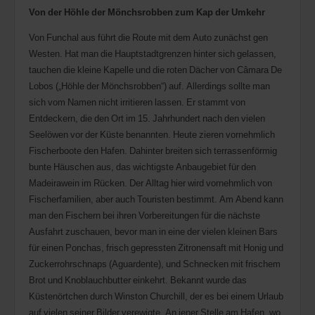
Von der Höhle der Mönchsrobben zum Kap der Umkehr
Von Funchal aus führt die Route mit dem Auto zunächst gen
Westen. Hat man die Hauptstadtgrenzen hinter sich gelassen,
tauchen die kleine Kapelle und die roten Dächer von Câmara De
Lobos („Höhle der Mönchsrobben“) auf. Allerdings sollte man
sich vom Namen nicht irritieren lassen. Er stammt von
Entdeckern, die den Ort im 15. Jahrhundert nach den vielen
Seelöwen vor der Küste benannten. Heute zieren vornehmlich
Fischerboote den Hafen. Dahinter breiten sich terrassenförmig
bunte Häuschen aus, das wichtigste Anbaugebiet für den
Madeirawein im Rücken. Der Alltag hier wird vornehmlich von
Fischerfamilien, aber auch Touristen bestimmt. Am Abend kann
man den Fischern bei ihren Vorbereitungen für die nächste
Ausfahrt zuschauen, bevor man in eine der vielen kleinen Bars
für einen Ponchas, frisch gepressten Zitronensaft mit Honig und
Zuckerrohrschnaps (Aguardente), und Schnecken mit frischem
Brot und Knoblauchbutter einkehrt. Bekannt wurde das
Küstenörtchen durch Winston Churchill, der es bei einem Urlaub
auf vielen seiner Bilder verewigte. An jener Stelle am Hafen, wo