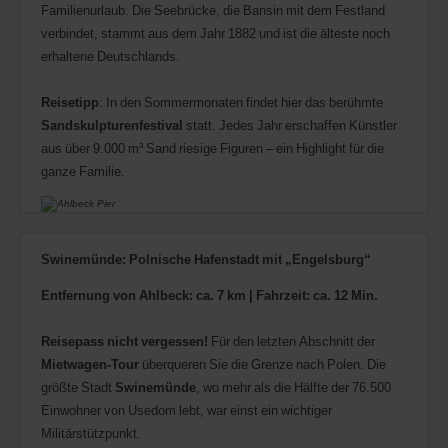
Familienurlaub. Die Seebrücke, die Bansin mit dem Festland
verbindet, stammt aus dem Jahr 1882 und ist die älteste noch
erhaltene Deutschlands.
Reisetipp
: In den Sommermonaten findet hier das berühmte
Sandskulpturenfestival
statt. Jedes Jahr erschaffen Künstler
aus über 9.000 m³ Sand riesige Figuren – ein Highlight für die
ganze Familie.
Swinemünde: Polnische Hafenstadt mit „Engelsburg“
Entfernung von Ahlbeck: ca. 7 km | Fahrzeit: ca. 12 Min.
Reisepass nicht vergessen!
Für den letzten Abschnitt der
Mietwagen-Tour
überqueren Sie die Grenze nach Polen. Die
größte Stadt
Swinemünde
, wo mehr als die Hälfte der 76.500
Einwohner von Usedom lebt, war einst ein wichtiger
Militärstützpunkt.