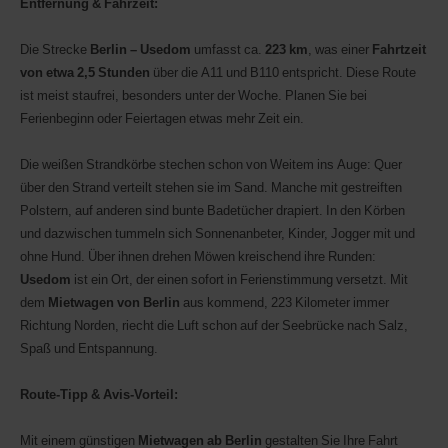
Entfernung & Fahrzeit:
Ihre
AWD-
Die Strecke
Berlin – Usedom
umfasst ca.
223 km
, was einer
Fahrtzeit
Nummer
(Avis
von etwa
2,5 Stunden
über die A11 und B110 entspricht. Diese Route
Worldwide
ist meist staufrei, besonders unter der Woche. Planen Sie bei
Discount)
Ferienbeginn oder Feiertagen etwas mehr Zeit ein.
angeben.
Transporter
und
Die weißen Strandkörbe stechen schon von Weitem ins Auge: Quer
Motorroller
über den Strand verteilt stehen sie im Sand. Manche mit gestreiften
können
Polstern, auf anderen sind bunte Badetücher drapiert. In den Körben
bei
Verfügbarkeit
und dazwischen tummeln sich Sonnenanbeter, Kinder, Jogger mit und
ebenfalls
ohne Hund. Über ihnen drehen Möwen kreischend ihre Runden:
reserviert
Usedom
ist ein Ort, der einen sofort in Ferienstimmung versetzt. Mit
werden.
dem
Mietwagen von Berlin
aus kommend, 223 Kilometer immer
Richtung Norden, riecht die Luft schon auf der Seebrücke nach Salz,
Spaß und Entspannung.
Route-Tipp & Avis-Vorteil:
Mit einem günstigen
Mietwagen ab Berlin
gestalten Sie Ihre Fahrt