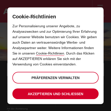
Menü
Cookie-Richtlinien
Welcome
Zur Personalisierung unserer Angebote, zu
to
Analysezwecken und zur Optimierung Ihrer Erfahrung
Avis
URLAUBSPARADIES USEDOM: DIE
auf unserer Website benutzen wir Cookies. Wir geben
auch Daten an vertrauenswürdige Werbe- und
OSTSEE-INSEL VON BERLIN AUS
Analysepartner weiter. Weitere Informationen finden
ENTDECKEN
Sie in unseren
Cookie-Richtlinien
. Durch das Klicken
auf AKZEPTIEREN erklären Sie sich mit der
Verwendung von Cookies einverstanden.
Instructions
Links
Bitte
wählen
Stati
for
Sie
im
eine
PRÄFERENZEN VERWALTEN
Screen
Anfangsdatum
Ihr
Auswählen
Gewünschte
Auswäh
Zeit
Zeit
Abholstation.
07
10
gewünschtes
zum
Abholzeit
zum
von
von
FR
Formular
Reader
:00
Abholdatum
Ändern
Ändern
(Minut
(Stund
AUG
ist
von
von
Users:
überspringen
AKZEPTIEREN UND SCHLIESSEN
Enddatum
Aktuell
Auswählen
time
Gewünschte
Auswäh
Zeit
Zeit
Skip
09
10
zum
to
Abholzeit
zum
bis
bis
SO
:00
screen
Ändern
Ändern
(Stund
(Minut
AUG
reader
von
von
instructions
Art der Anmietung
Teilen