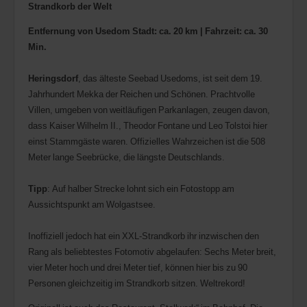
Strandkorb der Welt
Entfernung von Usedom Stadt: ca. 20 km | Fahrzeit: ca. 30
Min.
Heringsdorf
, das älteste Seebad Usedoms, ist seit dem 19.
Jahrhundert Mekka der Reichen und Schönen. Prachtvolle
Villen, umgeben von weitläufigen Parkanlagen, zeugen davon,
dass Kaiser Wilhelm II., Theodor Fontane und Leo Tolstoi hier
einst Stammgäste waren. Offizielles Wahrzeichen ist die 508
Meter lange Seebrücke, die längste Deutschlands.
Tipp
: Auf halber Strecke lohnt sich ein Fotostopp am
Aussichtspunkt am Wolgastsee.
Inoffiziell jedoch hat ein XXL-Strandkorb ihr inzwischen den
Rang als beliebtestes Fotomotiv abgelaufen: Sechs Meter breit,
vier Meter hoch und drei Meter tief, können hier bis zu 90
Personen gleichzeitig im Strandkorb sitzen. Weltrekord!