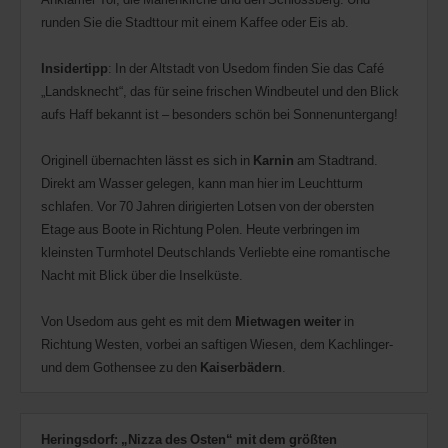
runden Sie die Stadttour mit einem Kaffee oder Eis ab.
Insidertipp
: In der Altstadt von Usedom finden Sie das Café
„Landsknecht“, das für seine frischen Windbeutel und den Blick
aufs Haff bekannt ist – besonders schön bei Sonnenuntergang!
Originell übernachten lässt es sich in
Karnin
am Stadtrand.
Direkt am Wasser gelegen, kann man hier im Leuchtturm
schlafen. Vor 70 Jahren dirigierten Lotsen von der obersten
Etage aus Boote in Richtung Polen. Heute verbringen im
kleinsten Turmhotel Deutschlands Verliebte eine romantische
Nacht mit Blick über die Inselküste.
Von Usedom aus geht es mit dem
Mietwagen weiter
in
Richtung Westen, vorbei an saftigen Wiesen, dem Kachlinger-
und dem Gothensee zu den
Kaiserbädern
.
Heringsdorf: „Nizza des Osten“ mit dem größten