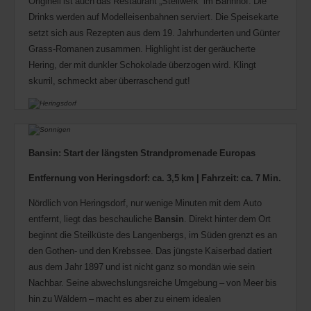
Originell ist auch das Restaurant „Stellwerk“ im Bahnhof. Die
Drinks werden auf Modelleisenbahnen serviert. Die Speisekarte
setzt sich aus Rezepten aus dem 19. Jahrhunderten und Günter
Grass-Romanen zusammen. Highlight ist der geräucherte
Hering, der mit dunkler Schokolade überzogen wird. Klingt
skurril, schmeckt aber überraschend gut!
Bansin: Start der längsten Strandpromenade Europas
Entfernung von Heringsdorf: ca. 3,5 km | Fahrzeit: ca. 7 Min.
Nördlich von Heringsdorf, nur wenige Minuten mit dem Auto
entfernt, liegt das beschauliche
Bansin
. Direkt hinter dem Ort
beginnt die Steilküste des Langenbergs, im Süden grenzt es an
den Gothen- und den Krebssee. Das jüngste Kaiserbad datiert
aus dem Jahr 1897 und ist nicht ganz so mondän wie sein
Nachbar. Seine abwechslungsreiche Umgebung – von Meer bis
hin zu Wäldern – macht es aber zu einem idealen