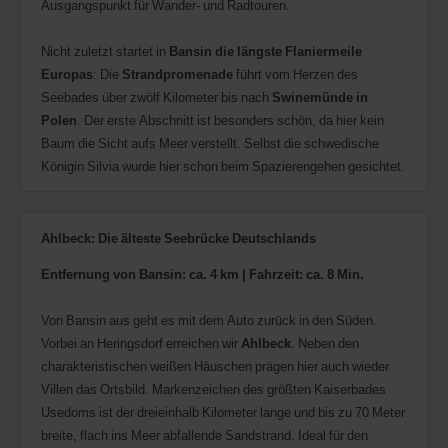
Ausgangspunkt für Wander- und Radtouren.
Nicht zuletzt startet in
Bansin die längste Flaniermeile
Europas
: Die
Strandpromenade
führt vom Herzen des
Seebades über zwölf Kilometer bis nach
Swinemünde
in
Polen
. Der erste Abschnitt ist besonders schön, da hier kein
Baum die Sicht aufs Meer verstellt. Selbst die schwedische
Königin Silvia wurde hier schon beim Spazierengehen gesichtet.
Ahlbeck: Die älteste Seebrücke Deutschlands
Entfernung von Bansin: ca. 4 km | Fahrzeit: ca. 8 Min.
Von Bansin aus geht es mit dem Auto zurück in den Süden.
Vorbei an Heringsdorf erreichen wir
Ahlbeck
. Neben den
charakteristischen weißen Häuschen prägen hier auch wieder
Villen das Ortsbild. Markenzeichen des größten Kaiserbades
Usedoms ist der dreieinhalb Kilometer lange und bis zu 70 Meter
breite, flach ins Meer abfallende Sandstrand. Ideal für den