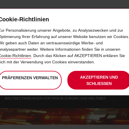
Cookie-Richtlinien
IETWAGEN
SELF-SERVICES
EXTRAS
BUSINE
Zur Personalisierung unserer Angebote, zu Analysezwecken und zur
Optimierung Ihrer Erfahrung auf unserer Website benutzen wir Cookies
Wir geben auch Daten an vertrauenswürdige Werbe- und
PKW VIGNETTENPFLICHT
Analysepartner weiter. Weitere Informationen finden Sie in unseren
Cookie-Richtlinien
. Durch das Klicken auf AKZEPTIEREN erklären Sie
sich mit der Verwendung von Cookies einverstanden.
Autobahngebühren in Europa
AKZEPTIEREN UND
PRÄFERENZEN VERWALTEN
SCHLIESSEN
MAUTBESTIMMUNGEN FÜR PKW IN EUROPA UND WELTWEIT