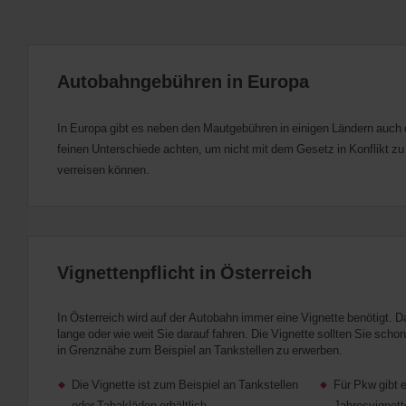
Autobahngebühren in Europa
In Europa gibt es neben den Mautgebühren in einigen Ländern auch d
feinen Unterschiede achten, um nicht mit dem Gesetz in Konflikt zu 
verreisen können.
Vignettenpflicht in Österreich
In Österreich wird auf der Autobahn immer eine Vignette benötigt. Da
lange oder wie weit Sie darauf fahren. Die Vignette sollten Sie scho
in Grenznähe zum Beispiel an Tankstellen zu erwerben.
Die Vignette ist zum Beispiel an Tankstellen
Für Pkw gibt 
oder Tabakläden erhältlich.
Jahresvignett