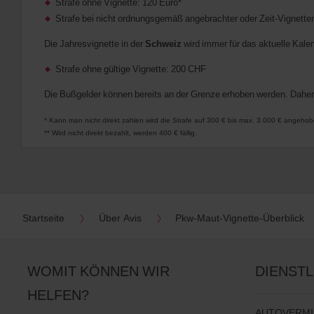
Strafe ohne Vignette: 120 Euro*
Strafe bei nicht ordnungsgemäß angebrachter oder Zeit-Vignetten
Die Jahresvignette in der
Schweiz
wird immer für das aktuelle Kalen
Strafe ohne gültige Vignette: 200 CHF
Die Bußgelder können bereits an der Grenze erhoben werden. Daher s
* Kann man nicht direkt zahlen wird die Strafe auf 300 € bis max. 3.000 € angehob
** Wird nicht direkt bezahlt, werden 400 € fällig.
Startseite
Über Avis
Pkw-Maut-Vignette-Überblick
WOMIT KÖNNEN WIR
DIENST
HELFEN?
AUTOVERM