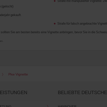
Strafe mit manipulierter Vignette: 24
 (gelocht)
derjahr gekauft.
Strafe für falsch angebrachte Vigne
ollten Sie am besten bereits eine Vignette anbringen, bevor Sie in die Schweiz
en.
Pkw Vignette
LEISTUNGEN
BELIEBTE DEUTSCHE
IETUNG
HANNOVER