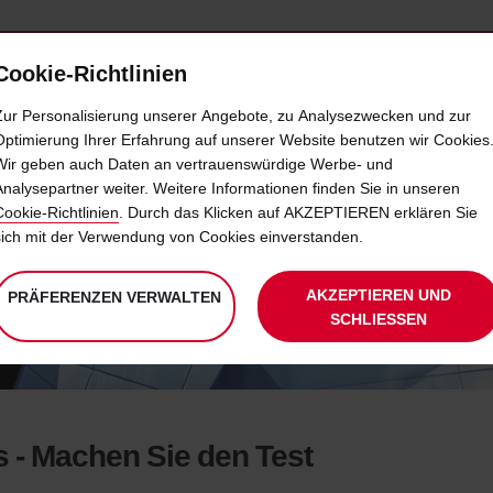
Cookie-Richtlinien
IETWAGEN
SELF-SERVICES
EXTRAS
BUSINE
Zur Personalisierung unserer Angebote, zu Analysezwecken und zur
Optimierung Ihrer Erfahrung auf unserer Website benutzen wir Cookies
Wir geben auch Daten an vertrauenswürdige Werbe- und
ANGZEITMIETWAGEN - DER TE
Analysepartner weiter. Weitere Informationen finden Sie in unseren
Cookie-Richtlinien
. Durch das Klicken auf AKZEPTIEREN erklären Sie
sich mit der Verwendung von Cookies einverstanden.
EASEN, KAUFEN
MACHEN SIE DEN TEST
AKZEPTIEREN UND
PRÄFERENZEN VERWALTEN
SCHLIESSEN
 - Machen Sie den Test