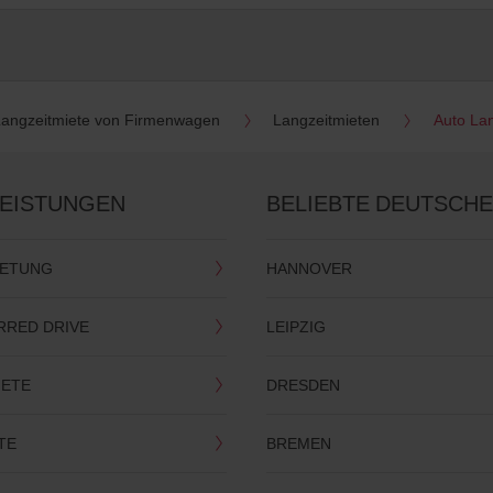
Langzeitmiete von Firmenwagen
Langzeitmieten
Auto Lan
LEISTUNGEN
BELIEBTE DEUTSCHE
IETUNG
HANNOVER
RRED DRIVE
LEIPZIG
IETE
DRESDEN
TE
BREMEN