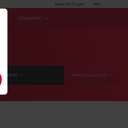
Meine Buchungen
Hilfe
SS
STANDORTE
.
MEHR
FAHRZEUG
BUCHEN