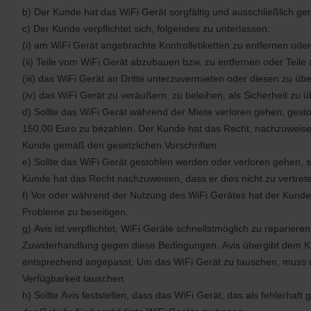
b) Der Kunde hat das WiFi Gerät sorgfältig und ausschließlich 
c) Der Kunde verpflichtet sich, folgendes zu unterlassen:
(i) am WiFi Gerät angebrachte Kontrolletiketten zu entfernen ode
(ii) Teile vom WiFi Gerät abzubauen bzw. zu entfernen oder Teil
(iii) das WiFi Gerät an Dritte unterzuvermieten oder diesen zu ü
(iv) das WiFi Gerät zu veräußern, zu beleihen, als Sicherheit zu
d) Sollte das WiFi Gerät während der Miete verloren gehen, gest
150,00 Euro zu bezahlen. Der Kunde hat das Recht, nachzuweisen,
Kunde gemäß den gesetzlichen Vorschriften.
e) Sollte das WiFi Gerät gestohlen werden oder verloren gehen, s
Kunde hat das Recht nachzuweisen, dass er dies nicht zu vertrete
f) Vor oder während der Nutzung des WiFi Gerätes hat der Kunde 
Probleme zu beseitigen.
g) Avis ist verpflichtet, WiFi Geräte schnellstmöglich zu reparie
Zuwiderhandlung gegen diese Bedingungen. Avis übergibt dem Kun
entsprechend angepasst. Um das WiFi Gerät zu tauschen, muss de
Verfügbarkeit tauschen.
h) Sollte Avis feststellen, dass das WiFi Gerät, das als fehlerhaf