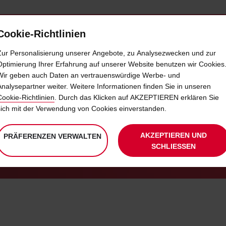
Cookie-Richtlinien
IETWAGEN
SELF-SERVICES
EXTRAS
BUSINE
Zur Personalisierung unserer Angebote, zu Analysezwecken und zur
Optimierung Ihrer Erfahrung auf unserer Website benutzen wir Cookies
Wir geben auch Daten an vertrauenswürdige Werbe- und
MOBILE-WIFI BEDINGUNGEN
Analysepartner weiter. Weitere Informationen finden Sie in unseren
Cookie-Richtlinien
. Durch das Klicken auf AKZEPTIEREN erklären Sie
sich mit der Verwendung von Cookies einverstanden.
DATENSCHUTZRICHTLINIEN
WICHTIGE KUNDENINFORMATION
AKZEPTIEREN UND
PRÄFERENZEN VERWALTEN
SCHLIESSEN