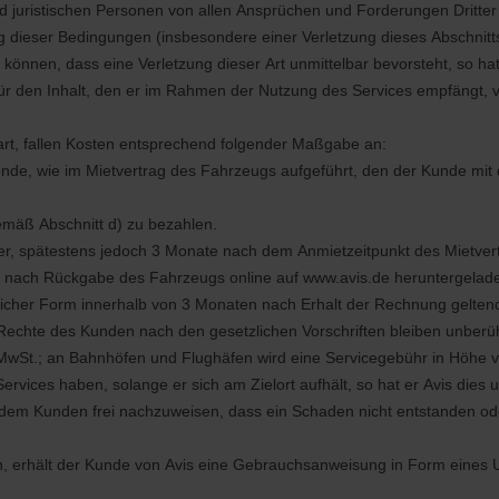
und juristischen Personen von allen Ansprüchen und Forderungen Dritte
ung dieser Bedingungen (insbesondere einer Verletzung dieses Abschni
len können, dass eine Verletzung dieser Art unmittelbar bevorsteht, so h
für den Inhalt, den er im Rahmen der Nutzung des Services empfängt, ver
rt, fallen Kosten entsprechend folgender Maßgabe an:
ende, wie im Mietvertrag des Fahrzeugs aufgeführt, den der Kunde mit
gemäß Abschnitt d) zu bezahlen.
er, spätestens jedoch 3 Monate nach dem Anmietzeitpunkt des Mietver
ch Rückgabe des Fahrzeugs online auf www.avis.de heruntergeladen w
tlicher Form innerhalb von 3 Monaten nach Erhalt der Rechnung gelten
 Rechte des Kunden nach den gesetzlichen Vorschriften bleiben unberüh
er MwSt.; an Bahnhöfen und Flughäfen wird eine Servicegebühr in Höhe
vices haben, solange er sich am Zielort aufhält, so hat er Avis dies u
 dem Kunden frei nachzuweisen, dass ein Schaden nicht entstanden ode
 erhält der Kunde von Avis eine Gebrauchsanweisung in Form eines 