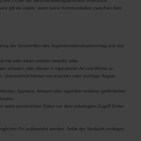
und CCMP als Verschlüsselungsprotokoll unterstützt.
vice gilt als inaktiv, wenn keine Kommunikation zwischen dem
nhaltung der Vorschriften des Jugendmedienstaatsvertrag und des
ck hat oder einen solchen bewirkt; oder
rigen schaden oder diesen in irgendeiner Art und Weise zu
gen, Unannehmlichkeiten verursachen oder unnötige Ängste
rblocker, Spyware, Adware oder irgendein anderes gefährliches
lussen.
um seine persönlichen Daten vor dem unbefugten Zugriff Dritter
glichen Ort aufbewahrt werden. Sollte der Verdacht vorliegen,