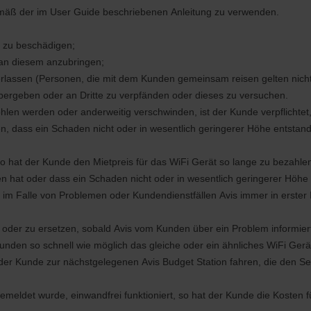
gemäß der im User Guide beschriebenen Anleitung zu verwenden.
r zu beschädigen;
e an diesem anzubringen;
berlassen (Personen, die mit dem Kunden gemeinsam reisen gelten nicht 
 übergeben oder an Dritte zu verpfänden oder dieses zu versuchen.
ohlen werden oder anderweitig verschwinden, ist der Kunde verpflichte
 dass ein Schaden nicht oder in wesentlich geringerer Höhe entstanden
o hat der Kunde den Mietpreis für das WiFi Gerät so lange zu bezahlen,
n hat oder dass ein Schaden nicht oder in wesentlich geringerer Höhe 
im Falle von Problemen oder Kundendienstfällen Avis immer in erster I
ren oder zu ersetzen, sobald Avis vom Kunden über ein Problem informie
den so schnell wie möglich das gleiche oder ein ähnliches WiFi Gerä
r Kunde zur nächstgelegenen Avis Budget Station fahren, die den Ser
t gemeldet wurde, einwandfrei funktioniert, so hat der Kunde die Kosten