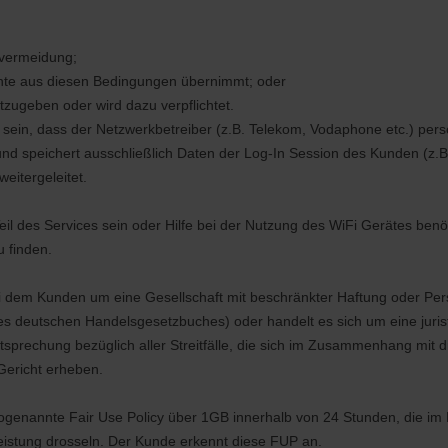
gsvermeidung;
echte aus diesen Bedingungen übernimmt; oder
ntzugeben oder wird dazu verpflichtet.
sein, dass der Netzwerkbetreiber (z.B. Telekom, Vodaphone etc.) per
 und speichert ausschließlich Daten der Log-In Session des Kunden (z
eitergeleitet.
l des Services sein oder Hilfe bei der Nutzung des WiFi Gerätes benöt
 finden.
bei dem Kunden um eine Gesellschaft mit beschränkter Haftung oder Pe
 deutschen Handelsgesetzbuches) oder handelt es sich um eine juristi
htsprechung bezüglich aller Streitfälle, die sich im Zusammenhang mit
Gericht erheben.
 sogenannte Fair Use Policy über 1GB innerhalb von 24 Stunden, die im 
leistung drosseln. Der Kunde erkennt diese FUP an.