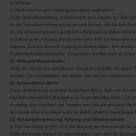
berechnen;
ii) der Kunde hat einer Weitergabe explizit zugestimmt;
iii) die Datenübermittlung ist erforderlich zum Zwecke der Betru
iv) die Datenübermittlung erfolgt an eine Person, die die Avis R
v) Avis ist berechtigt oder gesetzlich verpflichtet die Daten bekan
c) Während der Nutzung des Services oder WiFi Gerätes kann es 
Adresse. Avis hat keinerlei Zugang zu diesen Daten. Avis erhebt
Problembehandlungszwecke. Diese Daten werden nicht an Dritte w
10. Hilfe und Beschwerden
Sollte der Kunde aus irgendeinem Grund unzufrieden mit einem Tei
wenden. Die Kontaktdaten der Station sind auf dem Mietvertrag zu
11. Anwendbares Recht
Diese Vereinbarung unterliegt deutschem Recht. Sollte es sich 
Handelsunternehmen (Kaufmann im Sinne des Abschnitts 1 (1) des
so obliegt den Gerichten am Standort von Avis die exklusive Rec
der Kunde oder Avis Klage auch bei jedem anderen zuständigen 
12. Nutzungsbegrenzung, Haftung und Schadensersatz
a) Fair Use Policy (FUP) – Für die Nutzung des Services gilt die
Sollte der Kunde diese FUP überschreiten, kann Avis die Service