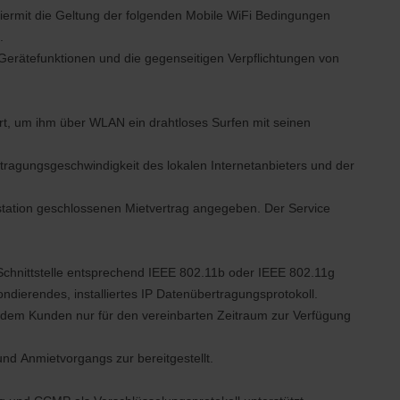
ermit die Geltung der folgenden Mobile WiFi Bedingungen
.
Gerätefunktionen und die gegenseitigen Verpflichtungen von
t, um ihm über WLAN ein drahtloses Surfen mit seinen
rtragungsgeschwindigkeit des lokalen Internetanbieters und der
tstation geschlossenen Mietvertrag angegeben. Der Service
Schnittstelle entsprechend IEEE 802.11b oder IEEE 802.11g
dierendes, installiertes IP Datenübertragungsprotokoll.
 dem Kunden nur für den vereinbarten Zeitraum zur Verfügung
d Anmietvorgangs zur bereitgestellt.