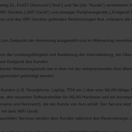
 21, 61437 Oberursel ("Avis") und Sie (der "Kunde") vereinbaren hi
iFi Gerätes („WiFi Gerät“) und etwaiger Peripheriegeräte („Endgerät“)
ces und des WiFi Gerätes geltenden Bestimmungen fest, erläutern die 
zum Zeitpunkt der Anmietung ausgewählt und im Mietvertrag vereinbar
n der Leistungsfähigkeit und Auslastung der Internetleitung, der Übe
e vom Endgerät des Kunden.
inbarten Mietvertragsende wie in dem mit der entsprechenden Avis Mie
 gesondert gekündigt werden.
s Kunden (z.B. Smartphone, Laptop, PDA etc.) über eine WLAN-fähige 
ser, den neuesten Softwaretreiber für WLAN Hardware und ein korrespon
name und Kennwort), die der Kunde von Avis erhält. Der Service wird
g mit dem WiFi Gerät.
 speziellen Services werden dem Kunden während des Reservierungs- un