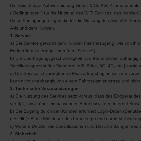
Die Avis Budget Autovermietung GmbH & Co.KG, Zimmersmühlenweg
("Bedingungen") für die Nutzung des WiFi Services, des mobilen W
Diese Bedingungen legen die für die Nutzung des Avis WiFi Servi
Avis und dem Kunden.
1. Service
a) Der Service gewährt dem Kunden Internetzugang, wie von ihm 
Endgeräten zu ermöglichen (der „Service“).
b) Die Übertragungsgeschwindigkeit ist unter anderem abhängig vo
Satellitenkapazität des Standorts [z.B. Edge, 3G, 4G, etc.] sowi
c) Der Service ist verfügbar ab Mietvertragsbeginn bis zum vere
kann nicht unabhängig von einem Fahrzeugmietvertrag und nicht
2. Technische Voraussetzungen
a) Die Nutzung des Services setzt voraus, dass das Endgerät de
verfügt, sowie über ein passendes Betriebssystem, Internet Brow
b) Der Zugang durch den Kunden erfordert Login-Daten (Benutzer
gestellt (z.B. die Mietdauer des Fahrzeugs) und nur in Verbindun
c) Weitere Details, wie Spezifikationen und Beschränkungen des
3. Sicherheit