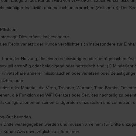
 dem Endgerät des Kunden wird von WPA2/PSK 128bit Verschlüsselung 
sminütiger Inaktivität automatisch unterbrochen (Zeitsperre). Der Ser
Pflichten:
ntersagt. Dies erfasst insbesondere:
ionales Recht verletzt; der Kunde verpflichtet sich insbesondere zur Ei
he Form der Nutzung, die einen rechtswidrigen oder betrügerischen Zwe
 sexuell anstößig oder beleidigend oder hetzerisch sind; (ii) Minderjäh
 die Privatsphäre anderer missbrauchen oder verletzen oder Belästigun
letzten; oder
teien oder Material, die Viren, Trojaner, Würmer, Time-Bombs, Tastatu
en, die Funktion des WiFi Gerätes oder Services nachteilig zu beeinf
heitskonfigurationen an seinen Endgeräten einzustellen und zu nutzen, 
Log-Out beenden.
n Dritte weitergegeben werden und müssen an einem für Dritte unzugän
r Kunde Avis unverzüglich zu informieren.