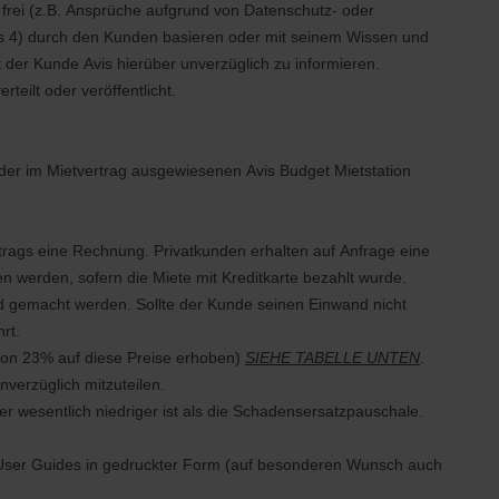
r frei (z.B. Ansprüche aufgrund von Datenschutz- oder
tts 4) durch den Kunden basieren oder mit seinem Wissen und
at der Kunde Avis hierüber unverzüglich zu informieren.
teilt oder veröffentlicht.
 der im Mietvertrag ausgewiesenen Avis Budget Mietstation
trags eine Rechnung. Privatkunden erhalten auf Anfrage eine
erden, sofern die Miete mit Kreditkarte bezahlt wurde.
d gemacht werden. Sollte der Kunde seinen Einwand nicht
rt.
 von 23% auf diese Preise erhoben)
SIEHE TABELLE UNTEN
.
nverzüglich mitzuteilen.
r wesentlich niedriger ist als die Schadensersatzpauschale.
User Guides in gedruckter Form (auf besonderen Wunsch auch