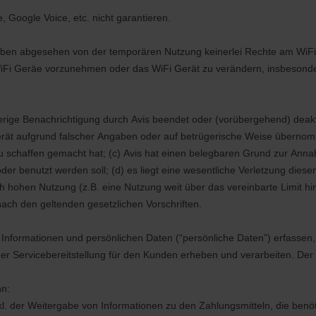
, Google Voice, etc. nicht garantieren.
aben abgesehen von der temporären Nutzung keinerlei Rechte am WiFi 
Fi Geräe vorzunehmen oder das WiFi Gerät zu verändern, insbesonder
ige Benachrichtigung durch Avis beendet oder (vorübergehend) deaktivi
rät aufgrund falscher Angaben oder auf betrügerische Weise übernom
schaffen gemacht hat; (c) Avis hat einen belegbaren Grund zur Annahm
 benutzt werden soll; (d) es liegt eine wesentliche Verletzung diese
ich hohen Nutzung (z.B. eine Nutzung weit über das vereinbarte Limit h
ach den geltenden gesetzlichen Vorschriften.
 Informationen und persönlichen Daten (“persönliche Daten”) erfassen,
ervicebereitstellung für den Kunden erheben und verarbeiten. Der Ku
nn:
inkl. der Weitergabe von Informationen zu den Zahlungsmitteln, die ben