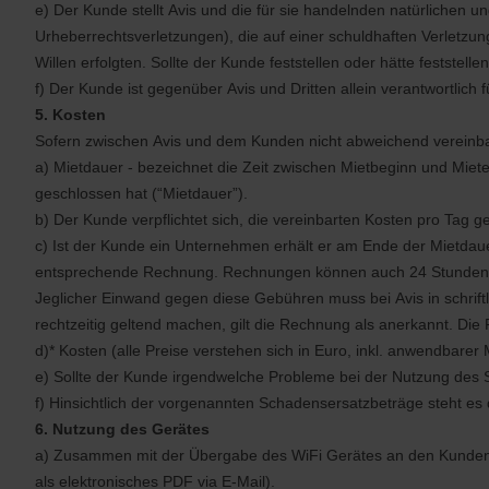
e) Der Kunde stellt Avis und die für sie handelnden natürlichen 
Urheberrechtsverletzungen), die auf einer schuldhaften Verletz
Willen erfolgten. Sollte der Kunde feststellen oder hätte feststel
f) Der Kunde ist gegenüber Avis und Dritten allein verantwortlich 
5. Kosten
Sofern zwischen Avis und dem Kunden nicht abweichend vereinba
a) Mietdauer - bezeichnet die Zeit zwischen Mietbeginn und Miet
geschlossen hat (“Mietdauer”).
b) Der Kunde verpflichtet sich, die vereinbarten Kosten pro Tag 
c) Ist der Kunde ein Unternehmen erhält er am Ende der Mietdau
entsprechende Rechnung. Rechnungen können auch 24 Stunden na
Jeglicher Einwand gegen diese Gebühren muss bei Avis in schrif
rechtzeitig geltend machen, gilt die Rechnung als anerkannt. Die
d)* Kosten (alle Preise verstehen sich in Euro, inkl. anwendbar
e) Sollte der Kunde irgendwelche Probleme bei der Nutzung des Ser
f) Hinsichtlich der vorgenannten Schadensersatzbeträge steht es
6. Nutzung des Gerätes
a) Zusammen mit der Übergabe des WiFi Gerätes an den Kunden,
als elektronisches PDF via E-Mail).