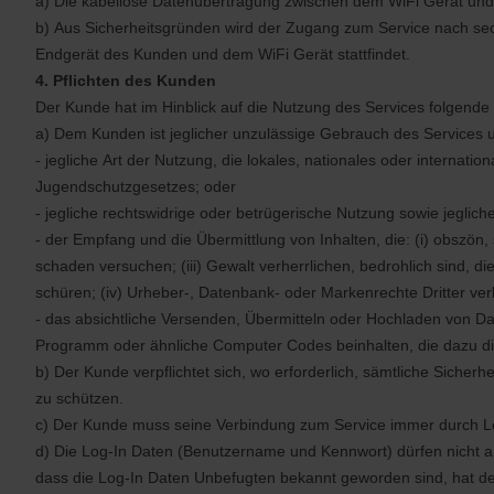
a) Die kabellose Datenübertragung zwischen dem WiFi Gerät und
b) Aus Sicherheitsgründen wird der Zugang zum Service nach sech
Endgerät des Kunden und dem WiFi Gerät stattfindet.
4. Pflichten des Kunden
Der Kunde hat im Hinblick auf die Nutzung des Services folgende 
a) Dem Kunden ist jeglicher unzulässige Gebrauch des Services u
- jegliche Art der Nutzung, die lokales, nationales oder internat
Jugendschutzgesetzes; oder
- jegliche rechtswidrige oder betrügerische Nutzung sowie jeglic
- der Empfang und die Übermittlung von Inhalten, die: (i) obszön,
schaden versuchen; (iii) Gewalt verherrlichen, bedrohlich sind,
schüren; (iv) Urheber-, Datenbank- oder Markenrechte Dritter ver
- das absichtliche Versenden, Übermitteln oder Hochladen von Da
Programm oder ähnliche Computer Codes beinhalten, die dazu dien
b) Der Kunde verpflichtet sich, wo erforderlich, sämtliche Sicher
zu schützen.
c) Der Kunde muss seine Verbindung zum Service immer durch 
d) Die Log-In Daten (Benutzername und Kennwort) dürfen nicht a
dass die Log-In Daten Unbefugten bekannt geworden sind, hat de