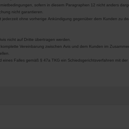
ietbedingungen, sofern in diesem Paragraphen 12 nicht anders darge
chung nicht garantieren.
ät jederzeit ohne vorherige Ankündigung gegenüber dem Kunden zu deak
s nicht auf Dritte übertragen werden.
e komplette Vereinbarung zwischen Avis und dem Kunden im Zusammen
llen.
ffend eines Falles gemäß § 47a TKG ein Schiedsgerichtsverfahren mit d