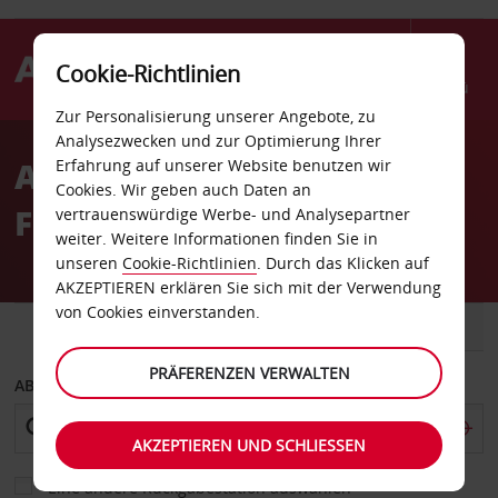
Cookie-Richtlinien
Menü
Zur Personalisierung unserer Angebote, zu
Welcome
Analysezwecken und zur Optimierung Ihrer
to
Autovermietung Rooikop
Erfahrung auf unserer Website benutzen wir
Avis
Cookies. Wir geben auch Daten an
Flughafen
vertrauenswürdige Werbe- und Analysepartner
weiter. Weitere Informationen finden Sie in
unseren
Cookie-Richtlinien
. Durch das Klicken auf
AKZEPTIEREN erklären Sie sich mit der Verwendung
von Cookies einverstanden.
FAHRZEUG
TRANSPORTER
PRÄFERENZEN VERWALTEN
ABHOLEN VON
AKZEPTIEREN UND SCHLIESSEN
Eine andere Rückgabestation auswählen