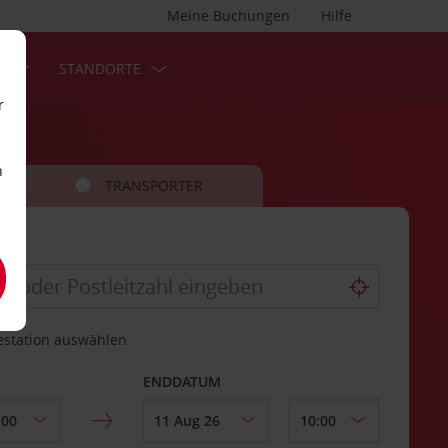
Meine Buchungen
Hilfe
S
STANDORTE
r
n
TRANSPORTER
estation auswählen
ENDDATUM