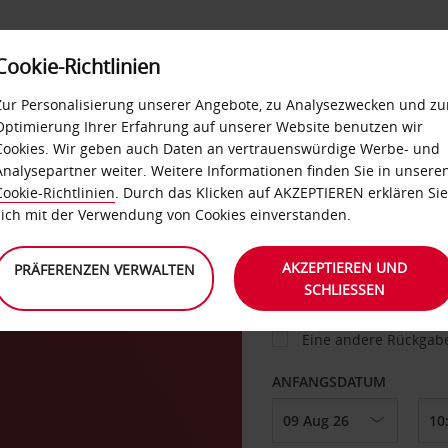
Cookie-Richtlinien
IETWAGEN
SELF-SERVICES
EXTRAS
BUSINES
Zur Personalisierung unserer Angebote, zu Analysezwecken und zu
Optimierung Ihrer Erfahrung auf unserer Website benutzen wir
Cookies. Wir geben auch Daten an vertrauenswürdige Werbe- und
g
Analysepartner weiter. Weitere Informationen finden Sie in unsere
FAHRZEUG
Cookie-Richtlinien
. Durch das Klicken auf AKZEPTIEREN erklären Sie
sich mit der Verwendung von Cookies einverstanden.
ABHOLEN VON
AKZEPTIEREN UND
PRÄFERENZEN VERWALTEN
SCHLIESSEN
Eine andere Rückgab
ANFANGSDATUM