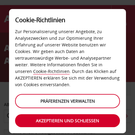
Cookie-Richtlinien
Menü
Zur Personalisierung unserer Angebote, zu
Welcome
Analysezwecken und zur Optimierung Ihrer
to
Autovermietung
Erfahrung auf unserer Website benutzen wir
Avis
Cookies. Wir geben auch Daten an
Antwerpen
vertrauenswürdige Werbe- und Analysepartner
weiter. Weitere Informationen finden Sie in
unseren
Cookie-Richtlinien
. Durch das Klicken auf
AKZEPTIEREN erklären Sie sich mit der Verwendung
von Cookies einverstanden.
FAHRZEUG
TRANSPORTER
PRÄFERENZEN VERWALTEN
ABHOLEN VON
AKZEPTIEREN UND SCHLIESSEN
Eine andere Rückgabestation auswählen