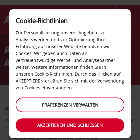
Cookie-Richtlinien
Menü
Zur Personalisierung unserer Angebote, zu
Welcome
Analysezwecken und zur Optimierung Ihrer
to
Autovermietung
Erfahrung auf unserer Website benutzen wir
Avis
Cookies. Wir geben auch Daten an
Antwerpen Bahnhof
vertrauenswürdige Werbe- und Analysepartner
weiter. Weitere Informationen finden Sie in
unseren
Cookie-Richtlinien
. Durch das Klicken auf
AKZEPTIEREN erklären Sie sich mit der Verwendung
von Cookies einverstanden.
FAHRZEUG
TRANSPORTER
PRÄFERENZEN VERWALTEN
ABHOLEN VON
AKZEPTIEREN UND SCHLIESSEN
Eine andere Rückgabestation auswählen