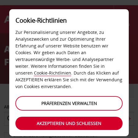
Cookie-Richtlinien
Menü
Zur Personalisierung unserer Angebote, zu
Welcome
Analysezwecken und zur Optimierung Ihrer
to
Autovermietung Dresden
Erfahrung auf unserer Website benutzen wir
Avis
Cookies. Wir geben auch Daten an
Flughafen
vertrauenswürdige Werbe- und Analysepartner
weiter. Weitere Informationen finden Sie in
unseren
Cookie-Richtlinien
. Durch das Klicken auf
AKZEPTIEREN erklären Sie sich mit der Verwendung
von Cookies einverstanden.
FAHRZEUG
TRANSPORTER
PRÄFERENZEN VERWALTEN
ABHOLEN VON
AKZEPTIEREN UND SCHLIESSEN
Eine andere Rückgabestation auswählen