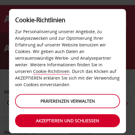
Cookie-Richtlinien
Menü
Zur Personalisierung unserer Angebote, zu
Welcome
Analysezwecken und zur Optimierung Ihrer
to
Autovermietung Pirna
Erfahrung auf unserer Website benutzen wir
Avis
Cookies. Wir geben auch Daten an
vertrauenswürdige Werbe- und Analysepartner
weiter. Weitere Informationen finden Sie in
unseren
Cookie-Richtlinien
. Durch das Klicken auf
FAHRZEUG
TRANSPORTER
AKZEPTIEREN erklären Sie sich mit der Verwendung
von Cookies einverstanden.
ABHOLEN VON
PRÄFERENZEN VERWALTEN
Eine andere Rückgabestation auswählen
AKZEPTIEREN UND SCHLIESSEN
ANFANGSDATUM
ENDDATUM