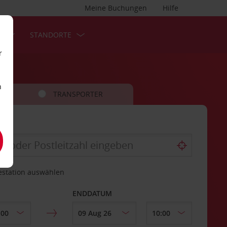
Meine Buchungen
Hilfe
S
STANDORTE
r
n
TRANSPORTER
estation auswählen
ENDDATUM