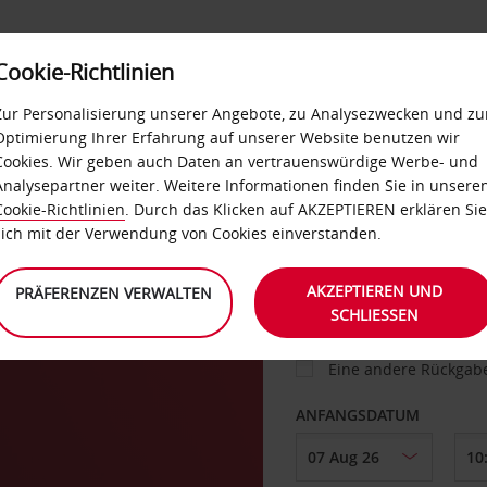
Cookie-Richtlinien
IETWAGEN
SELF-SERVICES
EXTRAS
BUSINES
Zur Personalisierung unserer Angebote, zu Analysezwecken und zu
Optimierung Ihrer Erfahrung auf unserer Website benutzen wir
Cookies. Wir geben auch Daten an vertrauenswürdige Werbe- und
g
Analysepartner weiter. Weitere Informationen finden Sie in unsere
FAHRZEUG
Cookie-Richtlinien
. Durch das Klicken auf AKZEPTIEREN erklären Sie
sich mit der Verwendung von Cookies einverstanden.
ABHOLEN VON
AKZEPTIEREN UND
PRÄFERENZEN VERWALTEN
SCHLIESSEN
Eine andere Rückgab
ANFANGSDATUM