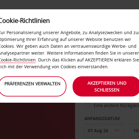
Cookie-Richtlinien
IETWAGEN
SELF-SERVICES
EXTRAS
BUSINES
Zur Personalisierung unserer Angebote, zu Analysezwecken und zu
Optimierung Ihrer Erfahrung auf unserer Website benutzen wir
Cookies. Wir geben auch Daten an vertrauenswürdige Werbe- und
g
Analysepartner weiter. Weitere Informationen finden Sie in unsere
FAHRZEUG
Cookie-Richtlinien
. Durch das Klicken auf AKZEPTIEREN erklären Sie
sich mit der Verwendung von Cookies einverstanden.
ABHOLEN VON
AKZEPTIEREN UND
PRÄFERENZEN VERWALTEN
SCHLIESSEN
Eine andere Rückgab
ANFANGSDATUM