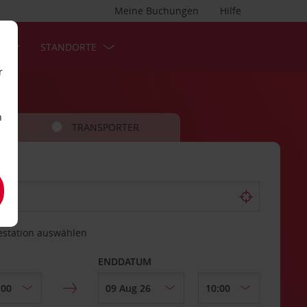
Meine Buchungen
Hilfe
S
STANDORTE
r
n
TRANSPORTER
estation auswählen
ENDDATUM